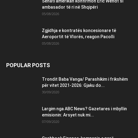
Senati amerikan konfirmon Eric Wendt si
ambasador të ri në Shqipëri
05/08/2026
Zgjidhja e kontratës koncesionare të
Aeroportit të Vlorës, reagon Pacolli
05/08/2026
POPULAR POSTS
Trondit Baba Vanga/ Parashikim i frikshëm
për vitet 2021-2026: Gjaku do...
30/09/2020
Largim nga ABC News? Gazetares i mbyllin
emisionin: Arsyet nuk mi...
07/09/2020