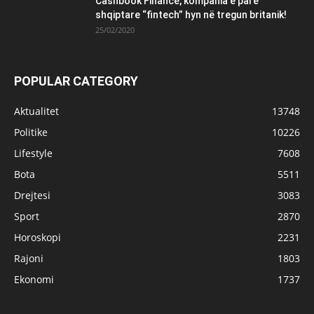
Cashbook Finance, kompania e parë
shqiptare “fintech” hyn në tregun britanik!
25/02/2020
POPULAR CATEGORY
Aktualitet
13748
Politike
10226
Lifestyle
7608
Bota
5511
Drejtesi
3083
Sport
2870
Horoskopi
2231
Rajoni
1803
Ekonomi
1737