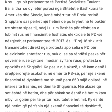
Kreu i grupit parlamentar të Partisë Socialiste Taulant
Balla, tha se dy letër porosi nga Shtetet e Bashkuara të
Amerikës dhe Skocia, kanë mbërritur në Prokurorinë
Shqiptare sa i përket një hetimi që po kryhet në të paktën
tre shtete sipas tij, ndaj Lulzim Bashës për çështjen e
lobimit rus në financimit e fushatës elektroale të PD-së
nëzgjedhjet parlamentare të 2017-ës. “Prej 16 shkurtit
transmetohet direkt nga protesta apo selia e PD për
televizionin shtetëror rus, nuk di se sa rëndësi paska për
qeverinë ruse zyrtare, median zyrtare ruse, protesta e
opozitës në Shqipëri. Ka pasur një akuzë, unë kam qenë i
drejtpërdrejtë asokohe, në emër të PS-së, për një skenë
financimi të dyshimtë me shumë para 650 mijë dollarë, në
interes të Bashës, në dëm të Shqipërisë. Një akuzë që
sot është në hetim, dhe për shkak se është në hetim kam
mbyllur gojën për të pritur rezultatet e hetimit. Ky është
një hetim që përfshin një skemë financimi të dyshimtë,