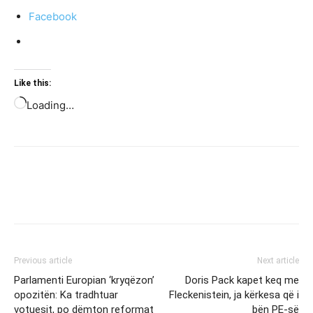
Facebook
Like this:
Loading…
Previous article
Next article
Parlamenti Europian ‘kryqëzon’
Doris Pack kapet keq me
opozitën: Ka tradhtuar
Fleckenistein, ja kërkesa që i
votuesit, po dëmton reformat
bën PE-së