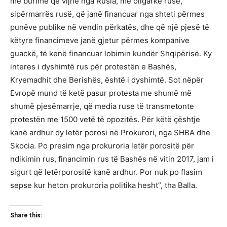
me burime që vijnë nga Rusia, me oligarkë rusë,
sipërmarrës rusë, që janë financuar nga shteti përmes
punëve publike në vendin përkatës, dhe që një pjesë të
këtyre financimeve janë gjetur përmes kompanive
guackë, të kenë financuar lobimin kundër Shqipërisë. Ky
interes i dyshimtë rus për protestën e Bashës,
Kryemadhit dhe Berishës, është i dyshimtë. Sot nëpër
Evropë mund të ketë pasur protesta me shumë më
shumë pjesëmarrje, që media ruse të transmetonte
protestën me 1500 vetë të opozitës. Për këtë çështje
kanë ardhur dy letër porosi në Prokurori, nga SHBA dhe
Skocia. Po presim nga prokuroria letër porositë për
ndikimin rus, financimin rus të Bashës në vitin 2017, jam i
sigurt që letërporositë kanë ardhur. Por nuk po flasim
sepse kur heton prokuroria politika hesht”, tha Balla.
Share this: