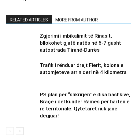
RELATED ARTICLES
MORE FROM AUTHOR
Zgjerimi i mbikalimit të Rinasit,
bllokohet gjatë natës në 6-7 gusht
autostrada Tiranë-Durrës
Trafik i rënduar drejt Fierit, kolona e
automjeteve arrin deri në 4 kilometra
PS plan për “shkrirjen” e disa bashkive,
Braçe i del kundër Ramës për hartën e
re territoriale: Qytetarët nuk janë
dëgjuar!