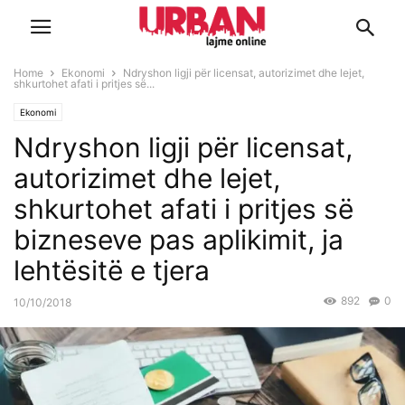
Home
Ekonomi
Ndryshon ligji për licensat, autorizimet dhe lejet,
shkurtohet afati i pritjes së...
Ekonomi
Ndryshon ligji për licensat,
autorizimet dhe lejet,
shkurtohet afati i pritjes së
bizneseve pas aplikimit, ja
lehtësitë e tjera
892
0
10/10/2018