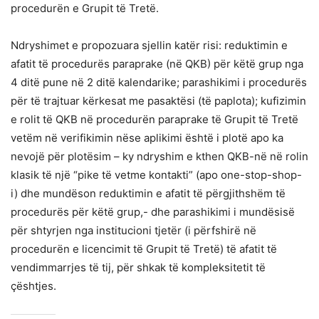
procedurën e Grupit të Tretë.
Ndryshimet e propozuara sjellin katër risi: reduktimin e
afatit të procedurës paraprake (në QKB) për këtë grup nga
4 ditë pune në 2 ditë kalendarike; parashikimi i procedurës
për të trajtuar kërkesat me pasaktësi (të paplota); kufizimin
e rolit të QKB në procedurën paraprake të Grupit të Tretë
vetëm në verifikimin nëse aplikimi është i plotë apo ka
nevojë për plotësim – ky ndryshim e kthen QKB-në në rolin
klasik të një “pike të vetme kontakti” (apo one-stop-shop-
i) dhe mundëson reduktimin e afatit të përgjithshëm të
procedurës për këtë grup,- dhe parashikimi i mundësisë
për shtyrjen nga institucioni tjetër (i përfshirë në
procedurën e licencimit të Grupit të Tretë) të afatit të
vendimmarrjes të tij, për shkak të kompleksitetit të
çështjes.