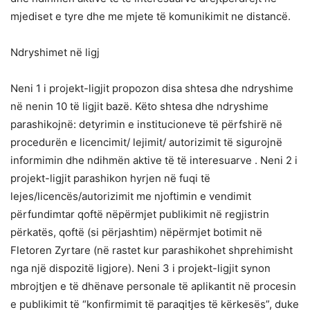
mjediset e tyre dhe me mjete të komunikimit ne distancë.
Ndryshimet në ligj
Neni 1 i projekt-ligjit propozon disa shtesa dhe ndryshime
në nenin 10 të ligjit bazë. Këto shtesa dhe ndryshime
parashikojnë: detyrimin e institucioneve të përfshirë në
procedurën e licencimit/ lejimit/ autorizimit të sigurojnë
informimin dhe ndihmën aktive të të interesuarve . Neni 2 i
projekt-ligjit parashikon hyrjen në fuqi të
lejes/licencës/autorizimit me njoftimin e vendimit
përfundimtar qoftë nëpërmjet publikimit në regjistrin
përkatës, qoftë (si përjashtim) nëpërmjet botimit në
Fletoren Zyrtare (në rastet kur parashikohet shprehimisht
nga një dispozitë ligjore). Neni 3 i projekt-ligjit synon
mbrojtjen e të dhënave personale të aplikantit në procesin
e publikimit të “konfirmimit të paraqitjes të kërkesës”, duke