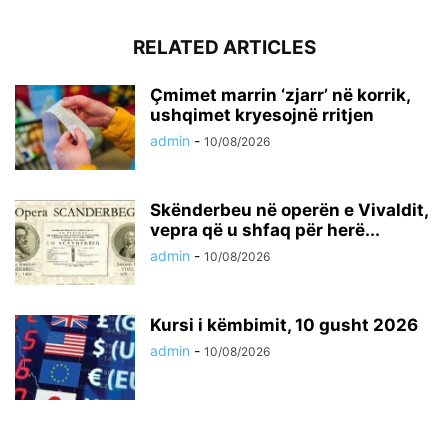
RELATED ARTICLES
Çmimet marrin ‘zjarr’ në korrik,
ushqimet kryesojnë rritjen
admin
-
10/08/2026
Skënderbeu në operën e Vivaldit,
vepra që u shfaq për herë...
admin
-
10/08/2026
Kursi i këmbimit, 10 gusht 2026
admin
-
10/08/2026