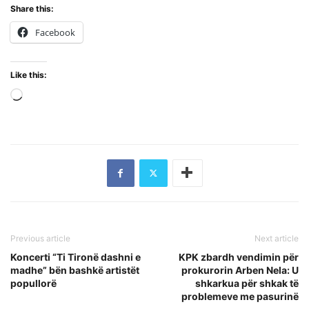
Share this:
Facebook
Like this:
Loading…
Previous article
Next article
Koncerti “Ti Tironë dashni e
KPK zbardh vendimin për
madhe” bën bashkë artistët
prokurorin Arben Nela: U
popullorë
shkarkua për shkak të
problemeve me pasurinë