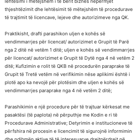
lehtësimi i mëtejshëm i të bërit biznes nëpërmjet
thjeshtëzimit dhe lehtësimit të mëtejshëm të procedurave
të trajtimit të licencave, lejeve dhe autorizimeve nga QK.
Praktikisht, drafti parashikon uljen e kohës së
vendimmarrjes për licencat/ autorizimet e Grupit të Parë
nga 2 ditë në vetëm 1 ditë; uljen e kohës së vendimmarrjes
për licencat/ autorizimet e Grupit të Dytë nga 4 në vetëm 2
ditë; Kufizimin e rolit të QKB në procedurën paraprake të
Grupit të Tretë vetëm në verifikimin nëse aplikimi është i
plotë apo ka nevojë për plotësim dhe uljen e kohës së
vendimmarrjes paraprake nga 4 në vetëm 2 ditë;
Parashikimin e një procedure për të trajtuar kërkesat me
pasaktësi (të paplota) në përputhje me Kodin e ri të
Procedurave Administrative; Detyrimin e institucioneve të
përfshira në procesin e licencimit të sigurojnë informimin
dhe ndihmën aktive të të interesuarve drejtpërdrejt në