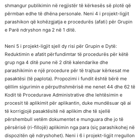
shmangur publikimin në regjistër të kërkesës së plotë që
përmban edhe të dhëna personale. Neni 4 i projekt-ligjit
parashikon që kohëzgjatja e procedurës (afati) për Grupin
e Parë ndryshon nga 2 në 1 ditë.
Neni 5 i projekt-ligjit sjell dy risi për Grupin e Dytë:
Reduktimin e afatit përfundimtar të procedurës për këtë
grup nga 4 ditë pune në 2 ditë kalendarike dhe
parashikimin e një procedure për të trajtuar kërkesat me
pasaktësi (të paplota). Propozimi i fundit është bërë me
qëllim sigurimin e përputhshmërisë me nenet 44 dhe 62 të
Kodit të Procedurave Administrative dhe lehtësimin e
procesit të aplikimit për aplikantin, duke mundësuar që ai
të korrigjojë pasaktësitë në aplikim dhe të sjellë
përshembull vetëm dokumentet e munguara dhe jo të
përsërisë (ri-fillojë) aplikimin nga para (siç parashikohej në
dispozitën që ndryshohet). Neni i 6 i projekt-ligjit rregullon