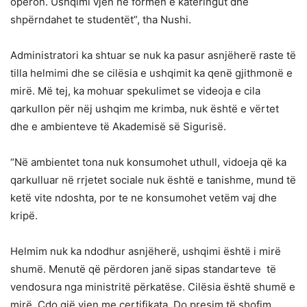
operon. Ushqimi vjen në formën e kateringut dhe
shpërndahet te studentët”, tha Nushi.
Administratori ka shtuar se nuk ka pasur asnjëherë raste të
tilla helmimi dhe se cilësia e ushqimit ka qenë gjithmonë e
mirë. Më tej, ka mohuar spekulimet se videoja e cila
qarkullon për nëj ushqim me krimba, nuk është e vërtet
dhe e ambienteve të Akademisë së Sigurisë.
“Në ambientet tona nuk konsumohet uthull, vidoeja që ka
qarkulluar në rrjetet sociale nuk është e tanishme, mund të
ketë vite ndoshta, por te ne konsumohet vetëm vaj dhe
kripë.
Helmim nuk ka ndodhur asnjëherë, ushqimi është i mirë
shumë. Menutë që përdoren janë sipas standarteve të
vendosura nga ministritë përkatëse. Cilësia është shumë e
mirë. Çdo gjë vjen me çertifikata. Do presim të shofim