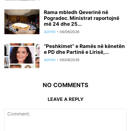
Rama mbledh Qeverinë në
Pogradec. Ministrat raportojnë
më 24 dhe 25...
admin
-
06/08/2026
“Peshkimet” e Ramës në kënetën
e PD dhe Partinë e Lirisë,...
admin
-
06/08/2026
NO COMMENTS
LEAVE A REPLY