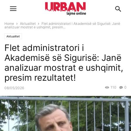
Home
Aktualitet
Flet administratori i Akademisë së Sigurisë: Janë
analizuar mostrat e ushqimit, presim...
Aktualitet
Flet administratori i
Akademisë së Sigurisë: Janë
analizuar mostrat e ushqimit,
presim rezultatet!
110
0
08/05/2026