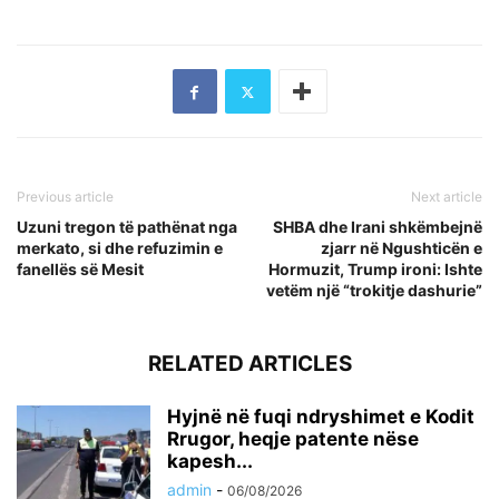
Previous article
Next article
Uzuni tregon të pathënat nga
SHBA dhe Irani shkëmbejnë
merkato, si dhe refuzimin e
zjarr në Ngushticën e
fanellës së Mesit
Hormuzit, Trump ironi: Ishte
vetëm një “trokitje dashurie”
RELATED ARTICLES
Hyjnë në fuqi ndryshimet e Kodit
Rrugor, heqje patente nëse
kapesh...
admin
-
06/08/2026