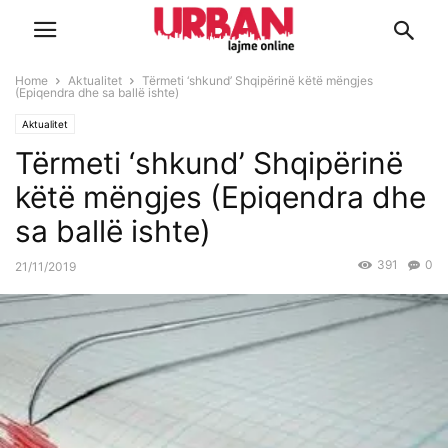
Home
Aktualitet
Tërmeti ‘shkund’ Shqipërinë këtë mëngjes
(Epiqendra dhe sa ballë ishte)
Aktualitet
Tërmeti ‘shkund’ Shqipërinë
këtë mëngjes (Epiqendra dhe
sa ballë ishte)
391
0
21/11/2019