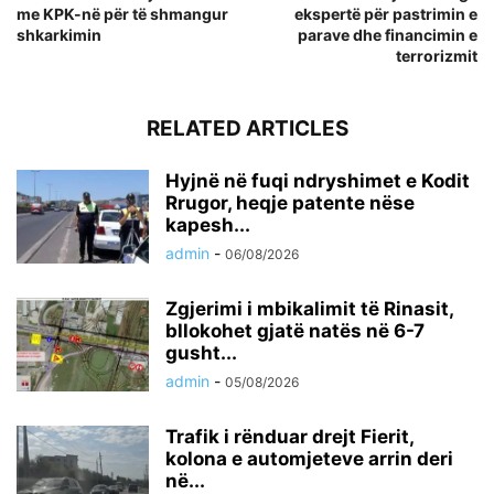
me KPK-në për të shmangur
ekspertë për pastrimin e
shkarkimin
parave dhe financimin e
terrorizmit
RELATED ARTICLES
Hyjnë në fuqi ndryshimet e Kodit
Rrugor, heqje patente nëse
kapesh...
admin
-
06/08/2026
Zgjerimi i mbikalimit të Rinasit,
bllokohet gjatë natës në 6-7
gusht...
admin
-
05/08/2026
Trafik i rënduar drejt Fierit,
kolona e automjeteve arrin deri
në...