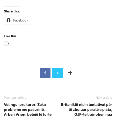
Share this:
Facebook
Like this:
Loading…
Previous article
Next article
Vetingu, prokurori Zeka
Britanikët nisin tentativat për
probleme me pasurinë,
të zbuluar paratë e pista,
Arben Vrioni betejë të fortë
OJF-të trajnohen nga