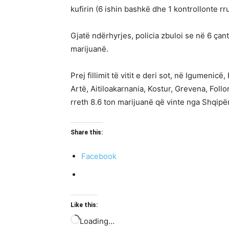
kufirin (6 ishin bashkë dhe 1 kontrollonte r
Gjatë ndërhyrjes, policia zbuloi se në 6 ç
marijuanë.
Prej fillimit të vitit e deri sot, në Igumenicë
Artë, Aitiloakarnania, Kostur, Grevena, Follo
rreth 8.6 ton marijuanë që vinte nga Shqipër
Share this:
Facebook
Like this:
Loading…