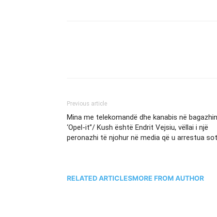
Previous article
Mina me telekomandë dhe kanabis në bagazhin
‘Opel-it”/ Kush është Endrit Vejsiu, vëllai i një
peronazhi të njohur në media që u arrestua so
RELATED ARTICLES
MORE FROM AUTHOR