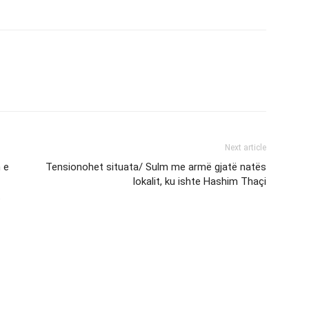
Next article
 e
Tensionohet situata/ Sulm me armë gjatë natës
lokalit, ku ishte Hashim Thaçi
t