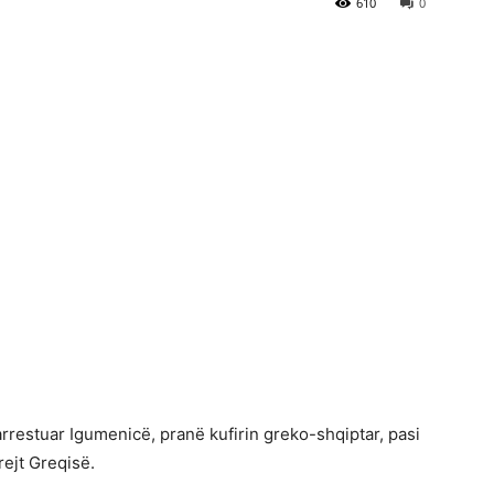
610
0
arrestuar Igumenicë, pranë kufirin greko-shqiptar, pasi
ejt Greqisë.