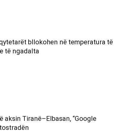
 qytetarët bllokohen në temperatura të
e të ngadalta
në aksin Tiranë–Elbasan, “Google
utostradën