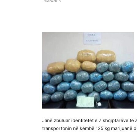
30/09/2018
Share
Janë zbuluar identitetet e 7 shqiptarëve të 
transportonin në këmbë 125 kg marijuanë dr