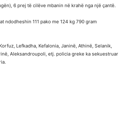
rugën), 6 prej të cilëve mbanin në krahë nga një çantë.
antat ndodheshin 111 pako me 124 kg 790 gram
, Korfuz, Lefkadha, Kefalonia, Janinë, Athinë, Selanik,
rinë, Aleksandroupoli, etj. policia greke ka sekuestruar
ia.