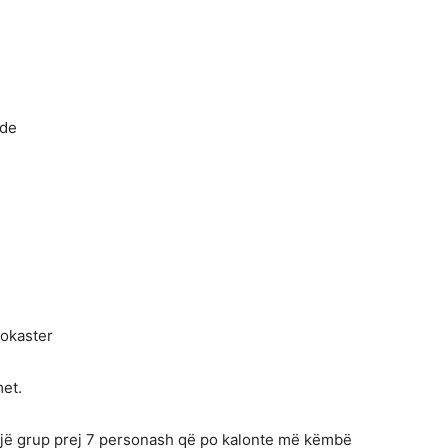
nde
rokaster
met.
një grup prej 7 personash që po kalonte më këmbë