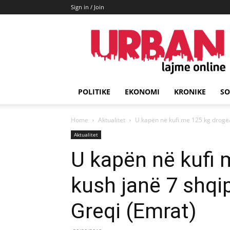
Sign in / Join
URBAN
Lajme
POLITIKE
EKONOMI
KRONIKE
SO
Home
Aktualitet
U kapën në kufi me 125 kg drogë/ 
Aktualitet
U kapën në kufi 
kush janë 7 shqip
Greqi (Emrat)