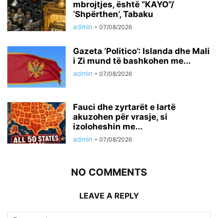
mbrojtjes, është “KAYO”/
‘Shpërthen’, Tabaku
admin
-
07/08/2026
Gazeta ‘Politico’: Islanda dhe Mali
i Zi mund të bashkohen me...
admin
-
07/08/2026
Fauci dhe zyrtarët e lartë
akuzohen për vrasje, si
izoloheshin me...
admin
-
07/08/2026
NO COMMENTS
LEAVE A REPLY