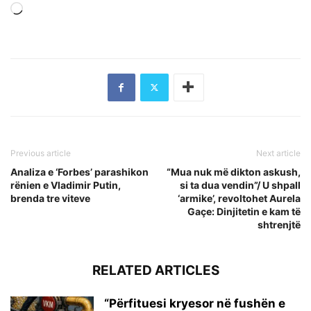
Loading…
Previous article
Next article
Analiza e ‘Forbes’ parashikon
“Mua nuk më dikton askush,
rënien e Vladimir Putin,
si ta dua vendin”/ U shpall
brenda tre viteve
‘armike’, revoltohet Aurela
Gaçe: Dinjitetin e kam të
shtrenjtë
RELATED ARTICLES
“Përfituesi kryesor në fushën e