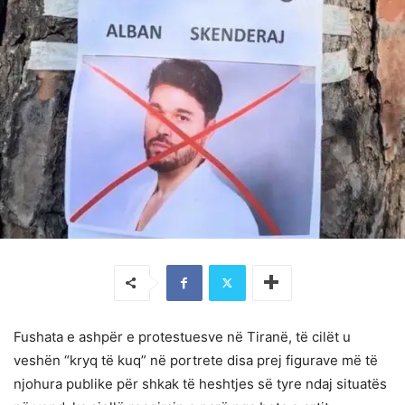
Fushata e ashpër e protestuesve në Tiranë, të cilët u
veshën “kryq të kuq” në portrete disa prej figurave më të
njohura publike për shkak të heshtjes së tyre ndaj situatës