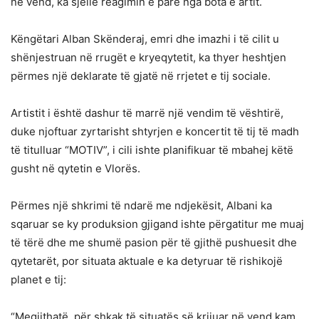
në vend, ka sjellë reagimin e parë nga bota e artit.
Këngëtari Alban Skënderaj, emri dhe imazhi i të cilit u
shënjestruan në rrugët e kryeqytetit, ka thyer heshtjen
përmes një deklarate të gjatë në rrjetet e tij sociale.
Artistit i është dashur të marrë një vendim të vështirë,
duke njoftuar zyrtarisht shtyrjen e koncertit të tij të madh
të titulluar “MOTIV”, i cili ishte planifikuar të mbahej këtë
gusht në qytetin e Vlorës.
Përmes një shkrimi të ndarë me ndjekësit, Albani ka
sqaruar se ky produksion gjigand ishte përgatitur me muaj
të tërë dhe me shumë pasion për të gjithë pushuesit dhe
qytetarët, por situata aktuale e ka detyruar të rishikojë
planet e tij:
“Megjithatë, për shkak të situatës së krijuar në vend kam