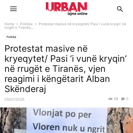
Home
Politike
Protestat masive në kryeqytet/ Pasi ‘i vunë kryqin’ në
rrugët e Tiranës,...
Politike
Protestat masive në
kryeqytet/ Pasi ‘i vunë kryqin’
në rrugët e Tiranës, vjen
reagimi i këngëtarit Alban
Skënderaj
68
0
05/07/2026