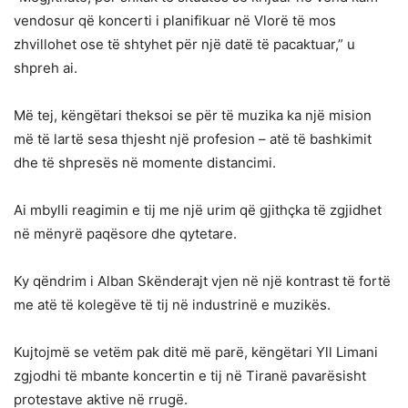
vendosur që koncerti i planifikuar në Vlorë të mos
zhvillohet ose të shtyhet për një datë të pacaktuar,” u
shpreh ai.
Më tej, këngëtari theksoi se për të muzika ka një mision
më të lartë sesa thjesht një profesion – atë të bashkimit
dhe të shpresës në momente distancimi.
Ai mbylli reagimin e tij me një urim që gjithçka të zgjidhet
në mënyrë paqësore dhe qytetare.
Ky qëndrim i Alban Skënderajt vjen në një kontrast të fortë
me atë të kolegëve të tij në industrinë e muzikës.
Kujtojmë se vetëm pak ditë më parë, këngëtari Yll Limani
zgjodhi të mbante koncertin e tij në Tiranë pavarësisht
protestave aktive në rrugë.