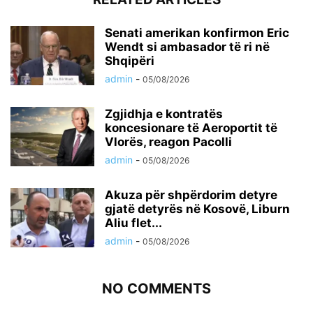
Senati amerikan konfirmon Eric
Wendt si ambasador të ri në
Shqipëri
admin
-
05/08/2026
Zgjidhja e kontratës
koncesionare të Aeroportit të
Vlorës, reagon Pacolli
admin
-
05/08/2026
Akuza për shpërdorim detyre
gjatë detyrës në Kosovë, Liburn
Aliu flet...
admin
-
05/08/2026
NO COMMENTS