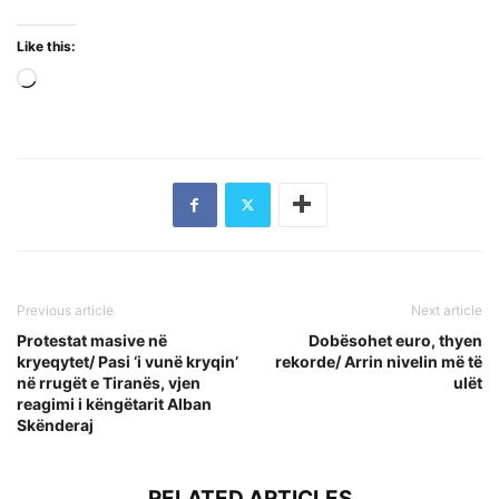
Like this:
Loading…
Previous article
Next article
Protestat masive në
Dobësohet euro, thyen
kryeqytet/ Pasi ‘i vunë kryqin’
rekorde/ Arrin nivelin më të
në rrugët e Tiranës, vjen
ulët
reagimi i këngëtarit Alban
Skënderaj
RELATED ARTICLES