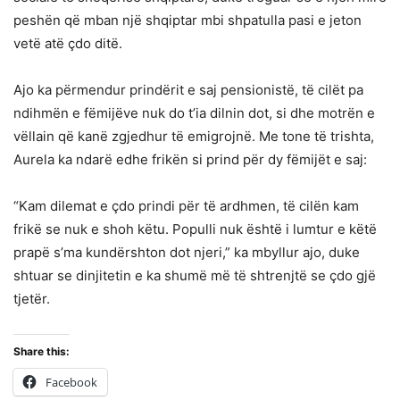
peshën që mban një shqiptar mbi shpatulla pasi e jeton
vetë atë çdo ditë.
Ajo ka përmendur prindërit e saj pensionistë, të cilët pa
ndihmën e fëmijëve nuk do t’ia dilnin dot, si dhe motrën e
vëllain që kanë zgjedhur të emigrojnë. Me tone të trishta,
Aurela ka ndarë edhe frikën si prind për dy fëmijët e saj:
“Kam dilemat e çdo prindi për të ardhmen, të cilën kam
frikë se nuk e shoh këtu. Populli nuk është i lumtur e këtë
prapë s’ma kundërshton dot njeri,” ka mbyllur ajo, duke
shtuar se dinjitetin e ka shumë më të shtrenjtë se çdo gjë
tjetër.
Share this:
Facebook