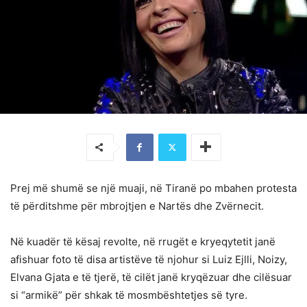
Prej më shumë se një muaji, në Tiranë po mbahen protesta
të përditshme për mbrojtjen e Nartës dhe Zvërnecit.
Në kuadër të kësaj revolte, në rrugët e kryeqytetit janë
afishuar foto të disa artistëve të njohur si Luiz Ejlli, Noizy,
Elvana Gjata e të tjerë, të cilët janë kryqëzuar dhe cilësuar
si “armikë” për shkak të mosmbështetjes së tyre.