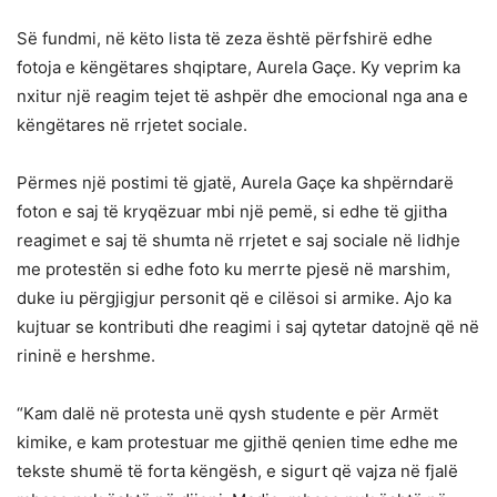
Së fundmi, në këto lista të zeza është përfshirë edhe
fotoja e këngëtares shqiptare, Aurela Gaçe. Ky veprim ka
nxitur një reagim tejet të ashpër dhe emocional nga ana e
këngëtares në rrjetet sociale.
Përmes një postimi të gjatë, Aurela Gaçe ka shpërndarë
foton e saj të kryqëzuar mbi një pemë, si edhe të gjitha
reagimet e saj të shumta në rrjetet e saj sociale në lidhje
me protestën si edhe foto ku merrte pjesë në marshim,
duke iu përgjigjur personit që e cilësoi si armike. Ajo ka
kujtuar se kontributi dhe reagimi i saj qytetar datojnë që në
rininë e hershme.
“Kam dalë në protesta unë qysh studente e për Armët
kimike, e kam protestuar me gjithë qenien time edhe me
tekste shumë të forta këngësh, e sigurt që vajza në fjalë