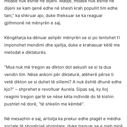
mbase nuk është në dijeni. Madje, mbase nuk është në
dijeni se kam qenë edhe në shesh krah popullit tim edhe
tani,” ka shkruar ajo, duke theksuar se ka reaguar
gjithmonë në mënyrën e saj.
Këngëtarja ka dënuar ashpër mënyrën se si po tentohet t’i
imponohet mendimi dhe sjellja, duke e krahasuar këtë me
metodat e diktaturës.
“Mua nuk më tregon as dikton dot askush se si ta dua
vendin tim. Nëse ankoni për diktaturë, atëherë përse ti
vetë dikton se si duhet të sillemi? A nuk është dhunë edhe
kjo?” – shprehet e revoltuar Aurela. Sipas saj, ky lloj
reagimi tregon qartë se nëse këta individë do të kishin
pushtet në dorë, “të shkelin me këmbë”.
Në mesazhin e saj, artistja ka prekur edhe plagët e mëdha
sociale të shoqërisë shqiptare, duke treguar se e njeh mirë