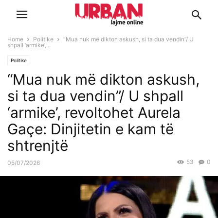
Home
Politike
“Mua nuk më dikton askush, si ta dua vendin”/ U
shpall ‘armike’,...
Politike
“Mua nuk më dikton askush,
si ta dua vendin”/ U shpall
‘armike’, revoltohet Aurela
Gaçe: Dinjitetin e kam të
shtrenjtë
53
0
05/07/2026