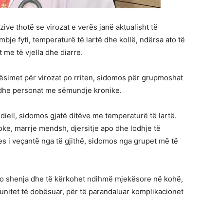
izive thotë se virozat e verës janë aktualisht të
e fyti, temperaturë të lartë dhe kollë, ndërsa ato të
 me të vjella dhe diarre.
simet për virozat po rriten, sidomos për grupmoshat
 dhe personat me sëmundje kronike.
iell, sidomos gjatë ditëve me temperaturë të lartë.
ke, marrje mendsh, djersitje apo dhe lodhje të
s i veçantë nga të gjithë, sidomos nga grupet më të
o shenja dhe të kërkohet ndihmë mjekësore në kohë,
unitet të dobësuar, për të parandaluar komplikacionet