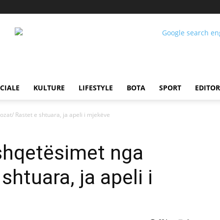
CIALE
KULTURE
LIFESTYLE
BOTA
SPORT
EDITOR
at/ Rastet e shtuara, ja apeli i mjekëve
shqetësimet nga
shtuara, ja apeli i