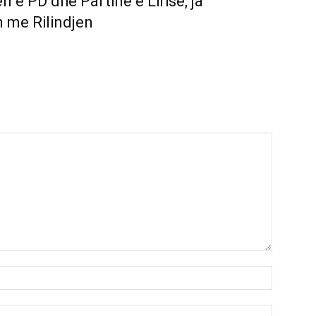
e PD dhe Partinë e Lirisë, ja
n me Rilindjen