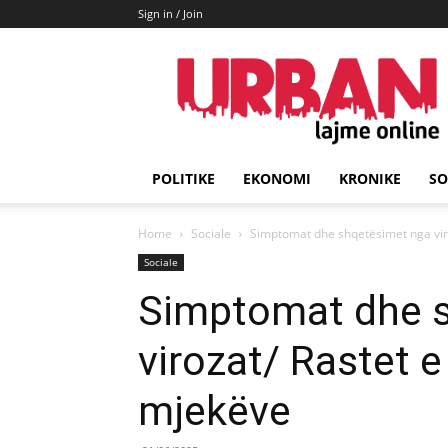
Sign in / Join
URBAN
Lajme
POLITIKE
EKONOMI
KRONIKE
SO
Home
Sociale
Simptomat dhe shqetësimet nga viroz
Sociale
Simptomat dhe 
virozat/ Rastet e 
mjekëve