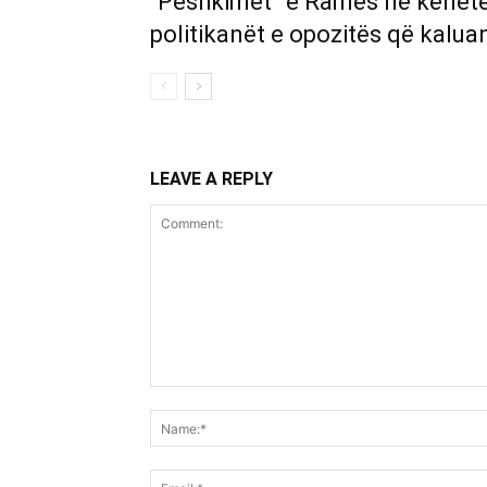
“Peshkimet” e Ramës në kënetën 
politikanët e opozitës që kalua
LEAVE A REPLY