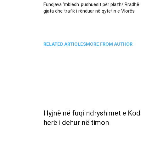
Fundjava ‘mbledh’ pushuesit për plazh/ Rradhë 
gjata dhe trafik i rënduar në qytetin e Vlorës
RELATED ARTICLES
MORE FROM AUTHOR
Hyjnë në fuqi ndryshimet e Kod
herë i dehur në timon