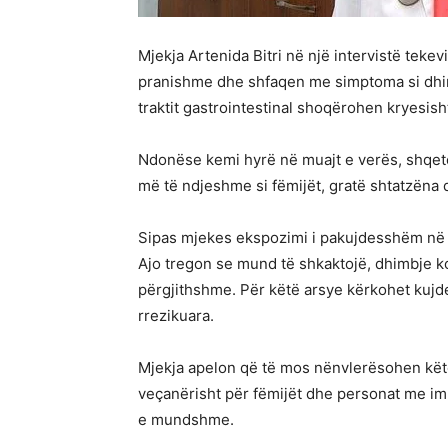
Mjekja Artenida Bitri në një intervistë tekev
pranishme dhe shfaqen me simptoma si dhimbj
traktit gastrointestinal shoqërohen kryesisht
Ndonëse kemi hyrë në muajt e verës, shqetë
më të ndjeshme si fëmijët, gratë shtatzëna
Sipas mjekes ekspozimi i pakujdesshëm në d
Ajo tregon se mund të shkaktojë, dhimbje ko
përgjithshme. Për këtë arsye kërkohet kujde
rrezikuara.
Mjekja apelon që të mos nënvlerësohen kët
veçanërisht për fëmijët dhe personat me im
e mundshme.