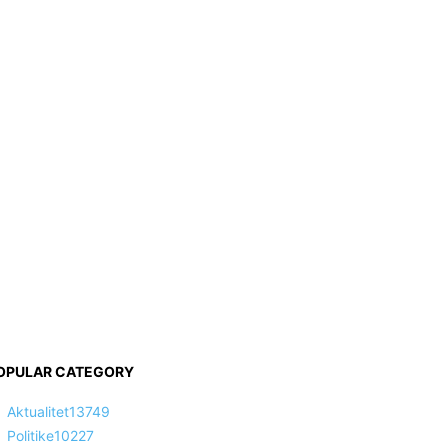
OPULAR CATEGORY
Aktualitet
13749
Politike
10227