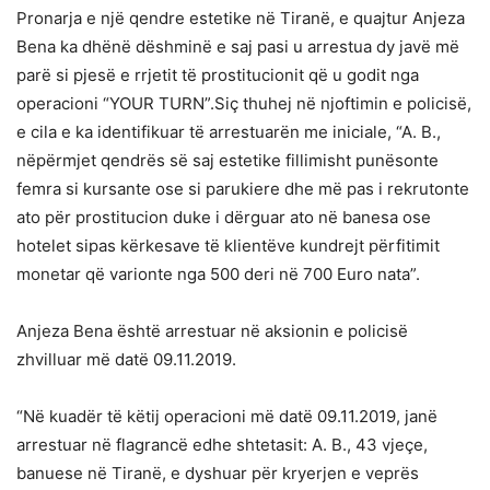
Pronarja e një qendre estetike në Tiranë, e quajtur Anjeza
Bena ka dhënë dëshminë e saj pasi u arrestua dy javë më
parë si pjesë e rrjetit të prostitucionit që u godit nga
operacioni “YOUR TURN”.Siç thuhej në njoftimin e policisë,
e cila e ka identifikuar të arrestuarën me iniciale, “A. B.,
nëpërmjet qendrës së saj estetike fillimisht punësonte
femra si kursante ose si parukiere dhe më pas i rekrutonte
ato për prostitucion duke i dërguar ato në banesa ose
hotelet sipas kërkesave të klientëve kundrejt përfitimit
monetar që varionte nga 500 deri në 700 Euro nata”.
Anjeza Bena është arrestuar në aksionin e policisë
zhvilluar më datë 09.11.2019.
“Në kuadër të këtij operacioni më datë 09.11.2019, janë
arrestuar në flagrancë edhe shtetasit: A. B., 43 vjeçe,
banuese në Tiranë, e dyshuar për kryerjen e veprës