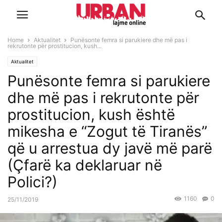
Home
Aktualitet
Punësonte femra si parukiere dhe më pas i
rekrutonte për prostitucion, kush...
Aktualitet
Punësonte femra si parukiere
dhe më pas i rekrutonte për
prostitucion, kush është
mikesha e “Zogut të Tiranës”
që u arrestua dy javë më parë
(Çfarë ka deklaruar në
Polici?)
1160
0
25/11/2019