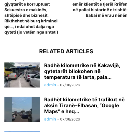
gjyqtarët e korruptuar:
emër klientët e tjerë! Rrëfen
Sekuestro e makinës,
në polici historinë e trishtë:
shtëpisë dhe biznesit.
Babai më vrau nënën
Rikthehet në burg krimineli
që…, i ndalohet dalja nga
qyteti (jo vetëm nga shteti)
RELATED ARTICLES
Radhë kilometrike në Kakavijë,
qytetarët bllokohen në
temperatura të larta, pala...
admin
-
07/08/2026
Radhët kilometrike të trafikut në
aksin Tiranë–Elbasan, “Google
Maps” e heq...
admin
-
07/08/2026