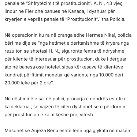
penale të “Shfrytëzimit të prostitucionit”. A. N., 43 vjeç,
lindur në Fier dhe banues në Kanada, i dyshuar për
kryerjen e veprës penale të “Prostitucionit”.” tha Policia.
Në operacionin ku ra në pranga edhe Hermes Nikaj, policia
bëri me dije se “nga hetimet e deritanishme të kryera nga
rezulton se shtetasi H. N., siguronte femra të ndryshme
për klientë të interesuar për prostitucion, duke i dërguar
ato në banesa ose hotelet sipas kërkesave të klientëve
kundrejt përfitimit monetar që varionte nga 10.000 deri
20.000 lekë për 2 orë”.
Në dëshminë e saj në polici, pronarja e qendrës estetike
ka deklaruar, se vajzën të cilën dyshohet se e përdornin
për prostitucion e ka mikeshë prej vitesh.
Mësohet se Anjeza Bena është lënë nga gjykata në masën