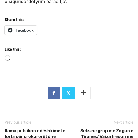
e sigurisë ‘detyrim paraqitje’.
Share this:
Facebook
Like this:
Loading…
Previous article
Next article
Rama publikon ndëshkimet e
Seks në grup me Zogun e
forta për prokurorët dhe
Tiranës/ Vajza tregon me