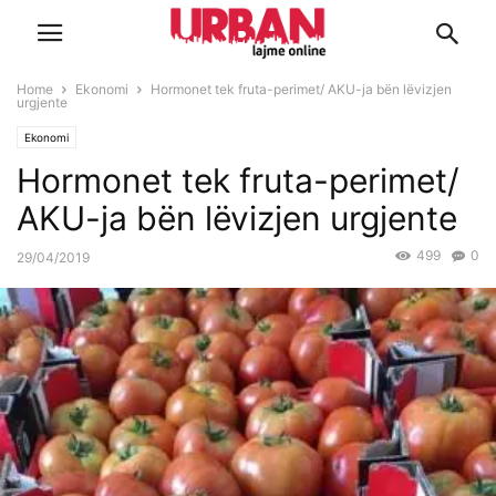
Home
Ekonomi
Hormonet tek fruta-perimet/ AKU-ja bën lëvizjen
urgjente
Ekonomi
Hormonet tek fruta-perimet/
AKU-ja bën lëvizjen urgjente
499
0
29/04/2019