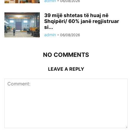
admin
-
06/08/2026
39 mijë shtetas të huaj në
Shqipëri/ 60% janë regjistruar
si...
admin
-
06/08/2026
NO COMMENTS
LEAVE A REPLY