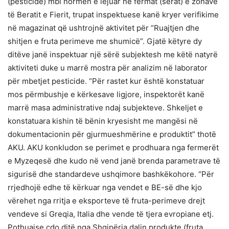
(pesticide) mbi normën e lejuar në fermat (serat) e zonave
të Beratit e Fierit, trupat inspektuese kanë kryer verifikime
në magazinat që ushtrojnë aktivitet për “Ruajtjen dhe
shitjen e fruta perimeve me shumicë”. Gjatë këtyre dy
ditëve janë inspektuar një sërë subjektesh me këtë natyrë
aktiviteti duke u marrë mostra për analizim në laborator
për mbetjet pesticide. “Për rastet kur është konstatuar
mos përmbushje e kërkesave ligjore, inspektorët kanë
marrë masa administrative ndaj subjekteve. Shkeljet e
konstatuara kishin të bënin kryesisht me mangësi në
dokumentacionin për gjurmueshmërine e produktit” thotë
AKU. AKU konkludon se perimet e prodhuara nga fermerët
e Myzeqesë dhe kudo në vend janë brenda parametrave të
sigurisë dhe standardeve ushqimore bashkëkohore. “Për
rrjedhojë edhe të kërkuar nga vendet e BE-së dhe kjo
vërehet nga rritja e eksporteve të fruta-perimeve drejt
vendeve si Greqia, Italia dhe vende të tjera evropiane etj.
Pothuajse çdo ditë nga Shqipëria dalin produkte (fruta,