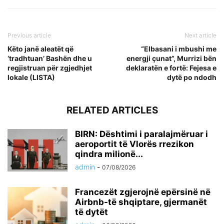
Previous article
Next article
Këto janë aleatët që
“Elbasani i mbushi me
‘tradhtuan’ Bashën dhe u
energji çunat”, Murrizi bën
regjistruan për zgjedhjet
deklaratën e fortë: Fejesa e
lokale (LISTA)
dytë po ndodh
RELATED ARTICLES
BIRN: Dështimi i paralajmëruar i
aeroportit të Vlorës rrezikon
qindra milionë...
admin
-
07/08/2026
Francezët zgjerojnë epërsinë në
Airbnb-të shqiptare, gjermanët
të dytët