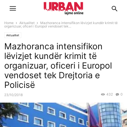
Home
Aktualitet
Mazhoranca intensifikon lëvizjet kundër krimit të
organizuar, oficeri i Europol vendoset tek...
Aktualitet
Mazhoranca intensifikon
lëvizjet kundër krimit të
organizuar, oficeri i Europol
vendoset tek Drejtoria e
Policisë
432
0
23/10/2018