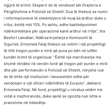
ngjyrë të krimit. Eksperti do të vendoset tek Drejtoria e
Përgjithshme e Policisë së Shtetit. Dua të theksoj se numri
i informacioneve të shkëmbyera në muaj ka ardhur duke u
rritur, është mbi 15%. Po ashtu, edhe bashkëpunimet
ndërkombëtare për operacione kanë ardhur në rritje”, tha
Besfort Lamallari. Ndërsa kryetarja e Komisionit të
Sigurisë, Ermonela Felaj theksoi se votimi i një projektligji
të tillë tregon punën e mirë që puna po bën në luftën
kundër krimit të organizuar. “Është një marrëveshje me
shumë rëndësi në vendin tonë që tregon për punën e mirë
dhe për performancën e Policisë së Shtetit, ndryshe nuk
do të ishte një institucion i besueshëm edhe për
vendosjen e një oficeri ndërlidhës të Eurpolo”, deklaroi
Ermonela Felaj. Në fund, projektligji u miratua vetëm me
votat e mazhorancës, duke qenë se opozita nuk ishte e
pranishme në mbledhje.