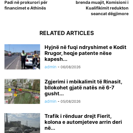
Padi në prokurori për
brenda muajit, Komisioni i
financimet e Athinës
Kualifikimit redukton
seancat dëgjimore
RELATED ARTICLES
Hyjnë në fuqi ndryshimet e Kodit
Rrugor, heqje patente nëse
kapesh...
admin
-
06/08/2026
Zgjerimi i mbikalimit të Rinasit,
bllokohet gjatë natës në 6-7
gusht...
admin
-
05/08/2026
Trafik i rënduar drejt Fierit,
kolona e automjeteve arrin deri
në...