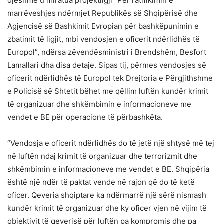
djeshme u miratua projektligji “Për ratifikimin e
marrëveshjes ndërmjet Republikës së Shqipërisë dhe
Agjencisë së Bashkimit Evropian për bashkëpunimin e
zbatimit të ligjit, mbi vendosjen e oficerit ndërlidhës të
Europol”, ndërsa zëvendësministri i Brendshëm, Besfort
Lamallari dha disa detaje. Sipas tij, përmes vendosjes së
oficerit ndërlidhës të Europol tek Drejtoria e Përgjithshme
e Policisë së Shtetit bëhet me qëllim luftën kundër krimit
të organizuar dhe shkëmbimin e informacioneve me
vendet e BE për operacione të përbashkëta.
“Vendosja e oficerit ndërlidhës do të jetë një shtysë më tej
në luftën ndaj krimit të organizuar dhe terrorizmit dhe
shkëmbimin e informacioneve me vendet e BE. Shqipëria
është një ndër të paktat vende në rajon që do të ketë
oficer. Qeveria shqiptare ka ndërmarrë një sërë nismash
kundër krimit të organizuar dhe ky oficer vjen në vijim të
objektivit të qeverisë për luftën pa kompromis dhe pa