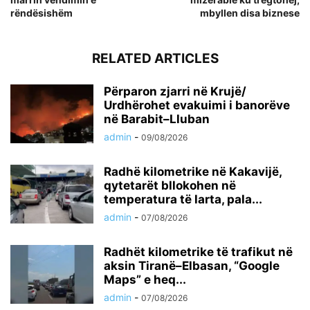
rëndësishëm
mbyllen disa biznese
RELATED ARTICLES
Përparon zjarri në Krujë/
Urdhërohet evakuimi i banorëve
në Barabit–Lluban
admin
-
09/08/2026
Radhë kilometrike në Kakavijë,
qytetarët bllokohen në
temperatura të larta, pala...
admin
-
07/08/2026
Radhët kilometrike të trafikut në
aksin Tiranë–Elbasan, “Google
Maps” e heq...
admin
-
07/08/2026