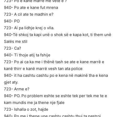
723- Po e kane marre me vete e ?
940- Po ate e kane fut mrena
723- A cil ate te madhin e?
940- PO
723- Ai pa lidhje krej o vlla.
940-Të shkoj ta kapi unë o shok së e kapa kot, ti them unë
Salës me stil
723- Ca?
940- Ti thoje atij ta fshije
723- Po ai ca ka me i thënë tash se ate e kane marrë e
kanë thirr e kanë marrë vesh tan ata police
940- it ha cashtu cashtu po e kena në makinë tha e kena
gjet aty.
723- Arme e?
940- PO. Po problem eshte se eshte tek per tek me te e
kam mundis me ja thene nje fjale
723- Ishalla o zot, hajde
940- Po me i thene une cashtu cashtu thuj ta pastroj