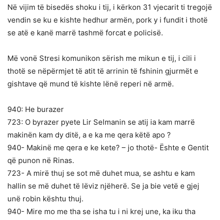
Në vijim të bisedës shoku i tij, i kërkon 31 vjecarit ti tregojë
vendin se ku e kishte hedhur armën, pork y i fundit i thotë
se atë e kanë marrë tashmë forcat e policisë.
Më vonë Stresi komunikon sërish me mikun e tij, i cili i
thotë se nëpërmjet të atit të arrinin të fshinin gjurmët e
gishtave që mund të kishte lënë reperi në armë.
940: He burazer
723: O byrazer pyete Lir Selmanin se atij ia kam marrë
makinën kam dy ditë, a e ka me qera këtë apo ?
940- Makinë me qera e ke kete? – jo thotë- Ështe e Gentit
që punon në Rinas.
723- A mirë thuj se sot më duhet mua, se ashtu e kam
hallin se më duhet të lëviz njëherë. Se ja bie vetë e gjej
unë robin kështu thuj.
940- Mire mo me tha se isha tu i ni krej une, ka iku tha