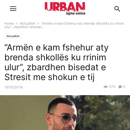
Home
Aktualitet
“Armën e kam fshehur aty brenda shkollës ku rrinim
ulur”, zbardhen bisedat...
Aktualitet
“Armën e kam fshehur aty
brenda shkollës ku rrinim
ulur”, zbardhen bisedat e
Stresit me shokun e tij
570
0
19/10/2018