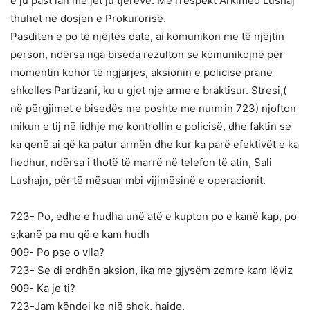
e ju past lan me jet ju tjerëve. Me rrespekt Arkimed Lushaj”
thuhet në dosjen e Prokurorisë.
Pasditen e po të njëjtës date, ai komunikon me të njëjtin
person, ndërsa nga biseda rezulton se komunikojnë për
momentin kohor të ngjarjes, aksionin e policise prane
shkolles Partizani, ku u gjet nje arme e braktisur. Stresi,(
në përgjimet e bisedës me poshte me numrin 723) njofton
mikun e tij në lidhje me kontrollin e policisë, dhe faktin se
ka qenë ai që ka patur armën dhe kur ka parë efektivët e ka
hedhur, ndërsa i thotë të marrë në telefon të atin, Sali
Lushajn, për të mësuar mbi vijimësinë e operacionit.
723- Po, edhe e hudha unë atë e kupton po e kanë kap, po
s;kanë pa mu që e kam hudh
909- Po pse o vlla?
723- Se di erdhën aksion, ika me gjysëm zemre kam lëviz
909- Ka je ti?
723-Jam këndej ke një shok, hajde.