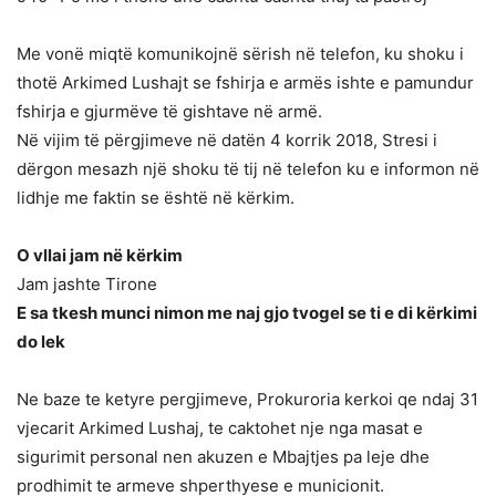
Me vonë miqtë komunikojnë sërish në telefon, ku shoku i
thotë Arkimed Lushajt se fshirja e armës ishte e pamundur
fshirja e gjurmëve të gishtave në armë.
Në vijim të përgjimeve në datën 4 korrik 2018, Stresi i
dërgon mesazh një shoku të tij në telefon ku e informon në
lidhje me faktin se është në kërkim.
O vllai jam në kërkim
Jam jashte Tirone
E sa tkesh munci nimon me naj gjo tvogel se ti e di kërkimi
do lek
Ne baze te ketyre pergjimeve, Prokuroria kerkoi qe ndaj 31
vjecarit Arkimed Lushaj, te caktohet nje nga masat e
sigurimit personal nen akuzen e Mbajtjes pa leje dhe
prodhimit te armeve shperthyese e municionit.