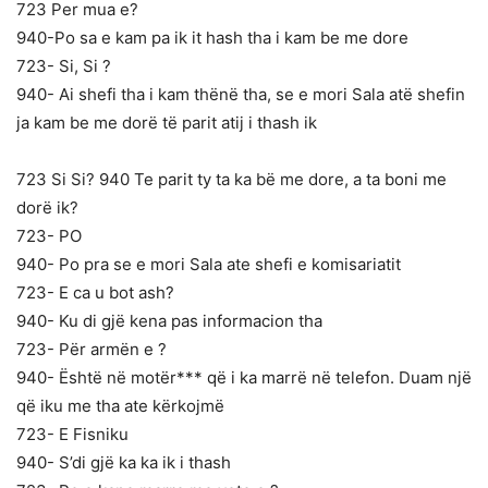
723 Per mua e?
940-Po sa e kam pa ik it hash tha i kam be me dore
723- Si, Si ?
940- Ai shefi tha i kam thënë tha, se e mori Sala atë shefin
ja kam be me dorë të parit atij i thash ik
723 Si Si? 940 Te parit ty ta ka bë me dore, a ta boni me
dorë ik?
723- PO
940- Po pra se e mori Sala ate shefi e komisariatit
723- E ca u bot ash?
940- Ku di gjë kena pas informacion tha
723- Për armën e ?
940- Është në motër*** që i ka marrë në telefon. Duam një
që iku me tha ate kërkojmë
723- E Fisniku
940- S’di gjë ka ka ik i thash