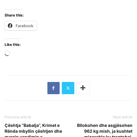
Share this:
Facebook
Like this:
Loading…
Previous article
Next article
Çështja “Babalja”, Krimet e
Bllokohen dhe asgjësohen
Rënda mbyllin çështjen dhe
962 kg mish, ja kushtet
marrin vendimin e
mizerable ku tregtohej,