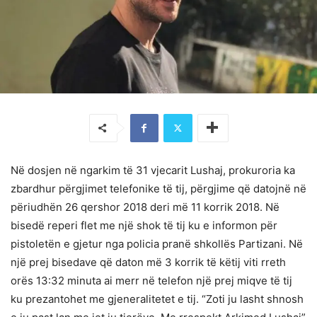
Në dosjen në ngarkim të 31 vjecarit Lushaj, prokuroria ka
zbardhur përgjimet telefonike të tij, përgjime që datojnë në
përiudhën 26 qershor 2018 deri më 11 korrik 2018. Në
bisedë reperi flet me një shok të tij ku e informon për
pistoletën e gjetur nga policia pranë shkollës Partizani. Në
një prej bisedave që daton më 3 korrik të këtij viti rreth
orës 13:32 minuta ai merr në telefon një prej miqve të tij
ku prezantohet me gjeneralitetet e tij. “Zoti ju lasht shnosh