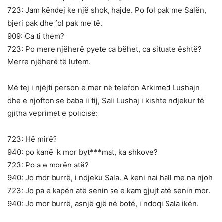
723: Jam këndej ke një shok, hajde. Po fol pak me Salën,
bjeri pak dhe fol pak me të.
909: Ca ti them?
723: Po mere njëherë pyete ca bëhet, ca situate është?
Merre njëherë të lutem.
Më tej i njëjti person e mer në telefon Arkimed Lushajn
dhe e njofton se baba ii tij, Sali Lushaj i kishte ndjekur të
gjitha veprimet e policisë:
723: Hë mirë?
940: po kanë ik mor byt***mat, ka shkove?
723: Po a e morën atë?
940: Jo mor burrë, i ndjeku Sala. A keni nai hall me na njoh
723: Jo pa e kapën atë senin se e kam gjujt atë senin mor.
940: Jo mor burrë, asnjë gjë në botë, i ndoqi Sala ikën.