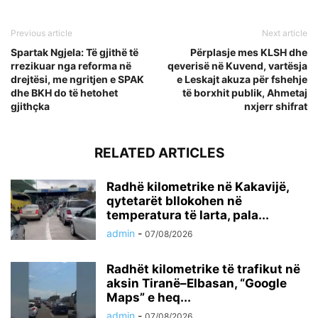
Previous article
Next article
Spartak Ngjela: Të gjithë të
Përplasje mes KLSH dhe
rrezikuar nga reforma në
qeverisë në Kuvend, vartësja
drejtësi, me ngritjen e SPAK
e Leskajt akuza për fshehje
dhe BKH do të hetohet
të borxhit publik, Ahmetaj
gjithçka
nxjerr shifrat
RELATED ARTICLES
Radhë kilometrike në Kakavijë,
qytetarët bllokohen në
temperatura të larta, pala...
admin
-
07/08/2026
Radhët kilometrike të trafikut në
aksin Tiranë–Elbasan, “Google
Maps” e heq...
admin
-
07/08/2026