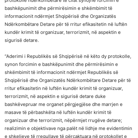
protokolle ndërkombëtare të cilat synojnë forcimin e
bashkëpunimit dhe përmirësimin e shkëmbimit të
informacionit ndërmjet Shqipërisë dhe Organizatës
Ndërkombëtare Detare për të rritur efikasitetin në luftën
kundër krimit të organizuar, terrorizmit, në aspektin e
sigurisë detare.
“Aderimi i Republikës së Shqipërisë në këto dy protokolle,
synon forcimin e bashkëpunimit dhe përmirësimin e
shkëmbimit të informacionit ndërmjet Republikës së
Shqipërisë dhe Organizatës Ndërkombëtare Detare për të
rritur efikasitetin në luftën kundër krimit të organizuar,
terrorizmit, në aspektin e sigurisë detare duke
bashkëvepruar me organet përgjegjëse dhe marrjen e
masave të përbashkëta në luftën kundër krimit të
organizuar dhe terrorizmit, nëpërmjet rrugëve detare;
realizimin e objektivave nga palët në lidhje me evidentimin
e shkeljeve të rregullave të përcaktuara në protokollet e