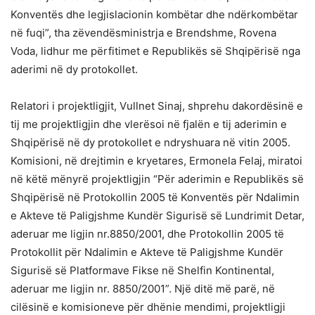
Konventës dhe legjislacionin kombëtar dhe ndërkombëtar
në fuqi”, tha zëvendësministrja e Brendshme, Rovena
Voda, lidhur me përfitimet e Republikës së Shqipërisë nga
aderimi në dy protokollet.
Relatori i projektligjit, Vullnet Sinaj, shprehu dakordësinë e
tij me projektligjin dhe vlerësoi në fjalën e tij aderimin e
Shqipërisë në dy protokollet e ndryshuara në vitin 2005.
Komisioni, në drejtimin e kryetares, Ermonela Felaj, miratoi
në këtë mënyrë projektligjin “Për aderimin e Republikës së
Shqipërisë në Protokollin 2005 të Konventës për Ndalimin
e Akteve të Paligjshme Kundër Sigurisë së Lundrimit Detar,
aderuar me ligjin nr.8850/2001, dhe Protokollin 2005 të
Protokollit për Ndalimin e Akteve të Paligjshme Kundër
Sigurisë së Platformave Fikse në Shelfin Kontinental,
aderuar me ligjin nr. 8850/2001”. Një ditë më parë, në
cilësinë e komisioneve për dhënie mendimi, projektligji