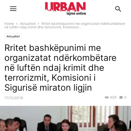
Home
Aktualitet
Rritet bashkëpunimi me organizatat ndërkombëtare
në luftën ndaj krimit dhe terrorizmit, Komisioni...
Aktualitet
Rritet bashkëpunimi me
organizatat ndërkombëtare
në luftën ndaj krimit dhe
terrorizmit, Komisioni i
Sigurisë miraton ligjin
629
0
17/10/2018