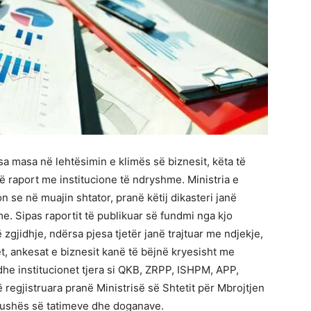
a masa në lehtësimin e klimës së biznesit, këta të
ë raport me institucione të ndryshme. Ministria e
n se në muajin shtator, pranë këtij dikasteri janë
. Sipas raportit të publikuar së fundmi nga kjo
 zgjidhje, ndërsa pjesa tjetër janë trajtuar me ndjekje,
t, ankesat e biznesit kanë të bëjnë kryesisht me
he institucionet tjera si QKB, ZRPP, ISHPM, APP,
 regjistruara pranë Ministrisë së Shtetit për Mbrojtjen
t fushës së tatimeve dhe doganave.