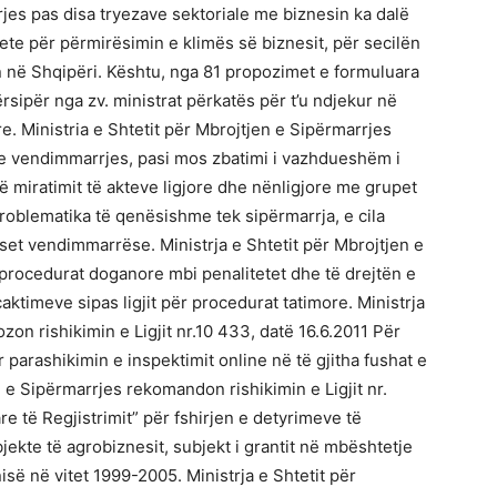
rjes pas disa tryezave sektoriale me biznesin ka dalë
e për përmirësimin e klimës së biznesit, për secilën
in në Shqipëri. Kështu, nga 81 propozimet e formuluara
sipër nga zv. ministrat përkatës për t’u ndjekur në
yre. Ministria e Shtetit për Mbrojtjen e Sipërmarrjes
ë e vendimmarrjes, pasi mos zbatimi i vazhdueshëm i
ë miratimit të akteve ligjore dhe nënligjore me grupet
n problematika të qenësishme tek sipërmarrja, e cila
set vendimmarrëse. Ministrja e Shtetit për Mbrojtjen e
r procedurat doganore mbi penalitetet dhe të drejtën e
aktimeve sipas ligjit për procedurat tatimore. Ministrja
zon rishikimin e Ligjit nr.10 433, datë 16.6.2011 Për
parashikimin e inspektimit online në të gjitha fushat e
n e Sipërmarrjes rekomandon rishikimin e Ligjit nr.
 të Regjistrimit” për fshirjen e detyrimeve të
ekte të agrobiznesit, subjekt i grantit në mbështetje
së në vitet 1999-2005. Ministrja e Shtetit për