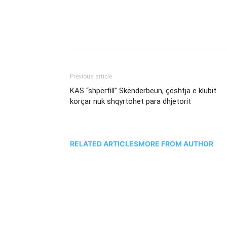
Previous article
KAS “shpërfill” Skënderbeun, çështja e klubit
korçar nuk shqyrtohet para dhjetorit
RELATED ARTICLES
MORE FROM AUTHOR