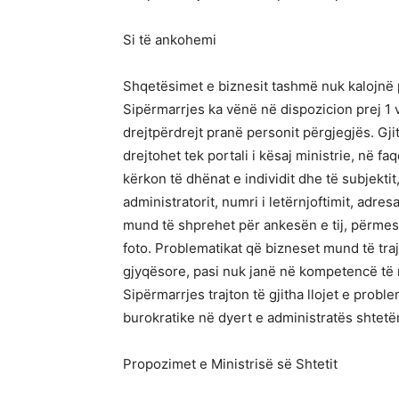
Si të ankohemi
Shqetësimet e biznesit tashmë nuk kalojnë pa
Sipërmarrjes ka vënë në dispozicion prej 1 v
drejtpërdrejt pranë personit përgjegjës. Gji
drejtohet tek portali i kësaj ministrie, në faq
kërkon të dhënat e individit dhe të subjektit,
administratorit, numri i letërnjoftimit, adre
mund të shprehet për ankesën e tij, përme
foto. Problematikat që bizneset mund të tra
gjyqësore, pasi nuk janë në kompetencë të mi
Sipërmarrjes trajton të gjitha llojet e prob
burokratike në dyert e administratës shtetë
Propozimet e Ministrisë së Shtetit