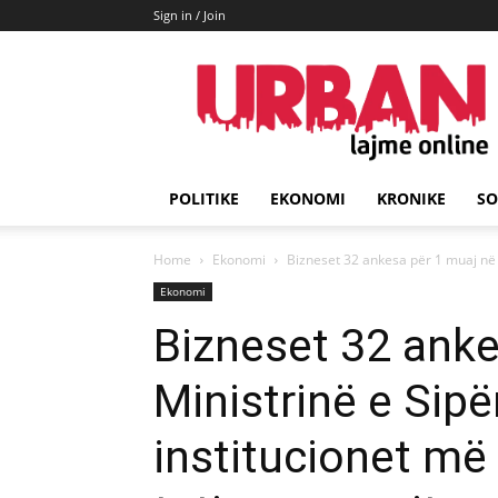
Sign in / Join
URBAN
Lajme
POLITIKE
EKONOMI
KRONIKE
SO
Home
Ekonomi
Bizneset 32 ankesa për 1 muaj në M
Ekonomi
Bizneset 32 anke
Ministrinë e Sipë
institucionet më