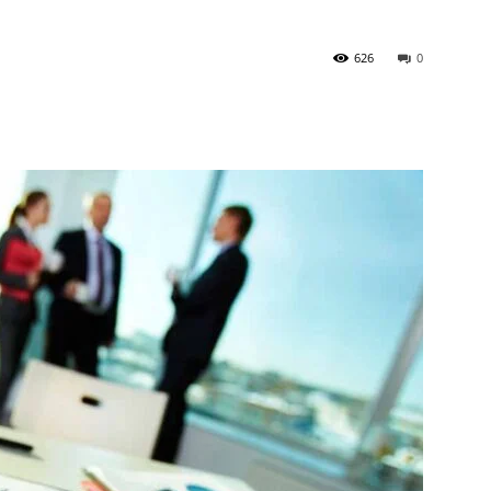
626
0