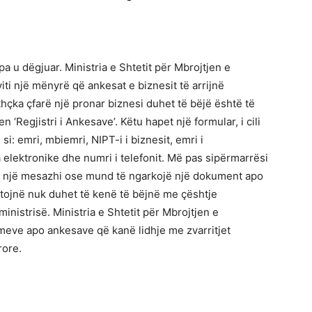
 u dëgjuar. Ministria e Shtetit për Mbrojtjen e
iti një mënyrë që ankesat e biznesit të arrijnë
thçka çfarë një pronar biznesi duhet të bëjë është të
en ‘Regjistri i Ankesave’. Këtu hapet një formular, i cili
 si: emri, mbiemri, NIPT-i i biznesit, emri i
sa elektronike dhe numri i telefonit. Më pas sipërmarrësi
s një mesazhi ose mund të ngarkojë një dokument apo
jtojnë nuk duhet të kenë të bëjnë me çështje
nistrisë. Ministria e Shtetit për Mbrojtjen e
lemeve apo ankesave që kanë lidhje me zvarritjet
rore.