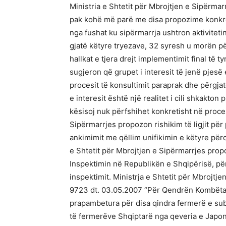
Ministria e Shtetit për Mbrojtjen e Sipërmar
pak kohë më parë me disa propozime konkret
nga fushat ku sipërmarrja ushtron aktivitet
gjatë këtyre tryezave, 32 syresh u morën për
hallkat e tjera drejt implementimit final të t
sugjeron që grupet i interesit të jenë pjes
procesit të konsultimit paraprak dhe përgjat
e interesit është një realitet i cili shkakto
kësisoj nuk përfshihet konkretisht në proce
Sipërmarrjes propozon rishikim të ligjit pë
ankimimit me qëllim unifikimin e këtyre përc
e Shtetit për Mbrojtjen e Sipërmarrjes propo
Inspektimin në Republikën e Shqipërisë, për 
inspektimit. Ministrja e Shtetit për Mbrojtje
9723 dt. 03.05.2007 “Për Qendrën Kombëtare
prapambetura për disa qindra fermerë e subj
të fermerëve Shqiptarë nga qeveria e Japoni