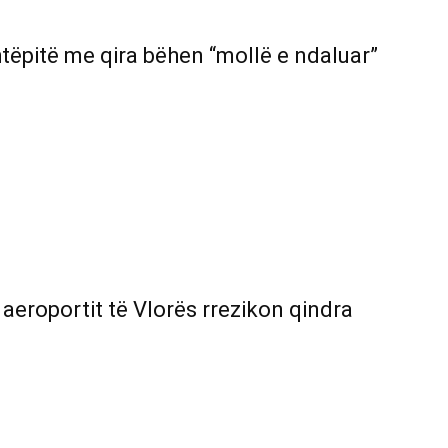
tëpitë me qira bëhen “mollë e ndaluar”
 aeroportit të Vlorës rrezikon qindra