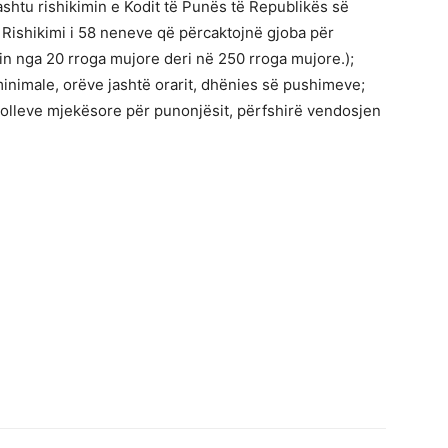
shtu rishikimin e Kodit të Punës të Republikës së
: Rishikimi i 58 neneve që përcaktojnë gjoba për
sin nga 20 rroga mujore deri në 250 rroga mujore.);
 minimale, orëve jashtë orarit, dhënies së pushimeve;
rolleve mjekësore për punonjësit, përfshirë vendosjen