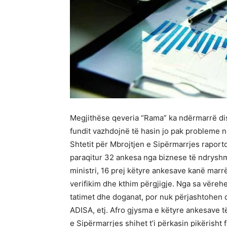
Megjithëse qeveria “Rama” ka ndërmarrë dis
fundit vazhdojnë të hasin jo pak probleme n
Shtetit për Mbrojtjen e Sipërmarrjes raporto
paraqitur 32 ankesa nga biznese të ndryshme
ministri, 16 prej këtyre ankesave kanë marrë
verifikim dhe kthim përgjigje. Nga sa vërehe
tatimet dhe doganat, por nuk përjashtohen d
ADISA, etj. Afro gjysma e këtyre ankesave të
e Sipërmarrjes shihet t’i përkasin pikërish