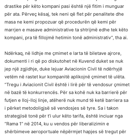
drastike për këto kompani pasi është një fitim i munguar
për ata. Përveç kësaj, tek neni që flet për penalitete dhe
masa ne kemi propozuar që procedurën që kemi për
marrjen e masave administrative ta shtrijmë edhe tek këto
kompani, pra të fillojmë hetimin tonë administrativ”, tha ai.
Ndërkaq, në lidhje me çmimet e larta të biletave ajrore,
dokumenti i ri që po diskutohet në Kuvend duket se nuk
jep një zgjidhje, duke lejuar Aviacionin Civil të ndërhyjë
vetëm në rastet kur kompanitë aplikojnë çmimet të ulëta.
“Tregu i Aviacionit Civil është i lirë për të vendosur çmimet
në bazë të konkurrencës. Për sa kohë nuk ka barrierë për
futjen e lloj-lloj linje, atëherë nuk mund të ketë barriera sa
i përket metodoligjsë së vendosjes së tyre. Sa i takon
strategjisë tonë për t’i ulur këto tarifa, është inciuar nga
“Rama 1” në 2014, ku u vendos për liberalizimin e
shërbimeve aeroportuale nëpërmjet hapjes së tregut për