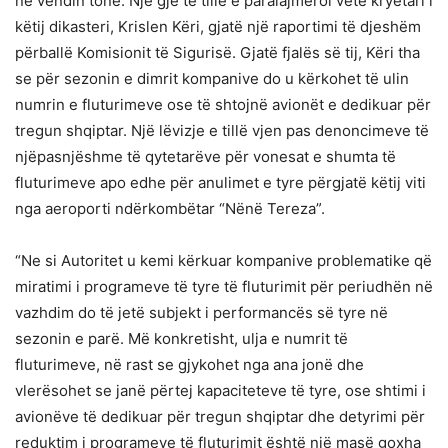
në vendin tonë. Një gjë të tillë e paralajmëroi vetë kryetari i
këtij dikasteri, Krislen Këri, gjatë një raportimi të djeshëm
përballë Komisionit të Sigurisë. Gjatë fjalës së tij, Këri tha
se për sezonin e dimrit kompanive do u kërkohet të ulin
numrin e fluturimeve ose të shtojnë avionët e dedikuar për
tregun shqiptar. Një lëvizje e tillë vjen pas denoncimeve të
njëpasnjëshme të qytetarëve për vonesat e shumta të
fluturimeve apo edhe për anulimet e tyre përgjatë këtij viti
nga aeroporti ndërkombëtar “Nënë Tereza”.
“Ne si Autoritet u kemi kërkuar kompanive problematike që
miratimi i programeve të tyre të fluturimit për periudhën në
vazhdim do të jetë subjekt i performancës së tyre në
sezonin e parë. Më konkretisht, ulja e numrit të
fluturimeve, në rast se gjykohet nga ana jonë dhe
vlerësohet se janë përtej kapaciteteve të tyre, ose shtimi i
avionëve të dedikuar për tregun shqiptar dhe detyrimi për
reduktim i programeve të fluturimit është një masë goxha