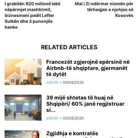
I grabitën 820 milionë lekë
Mal i Zi ndërmer nismën për
nëpërmjet mashtrimit,
tërheqjen e njohjes së
biznesmeni padit Lefter
Kosovës
Sulkën dhe 3 punonjës
banke
RELATED ARTICLES
Francezët zgjerojnë epërsinë në
Airbnb-të shqiptare, gjermanët
të dytët
admin
-
06/08/2026
39 mijë shtetas të huaj në
Shqipëri/ 60% janë regjistruar
si...
admin
-
06/08/2026
Zgjidhja e kontratës