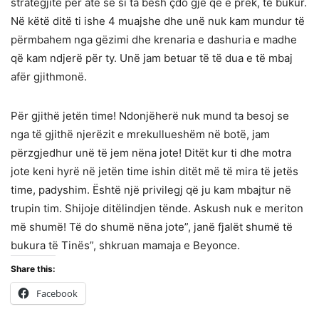
strategjitë për atë se si ta bësh çdo gjë që e prek, të bukur.
Në këtë ditë ti ishe 4 muajshe dhe unë nuk kam mundur të
përmbahem nga gëzimi dhe krenaria e dashuria e madhe
që kam ndjerë për ty. Unë jam betuar të të dua e të mbaj
afër gjithmonë.
Për gjithë jetën time! Ndonjëherë nuk mund ta besoj se
nga të gjithë njerëzit e mrekullueshëm në botë, jam
përzgjedhur unë të jem nëna jote! Ditët kur ti dhe motra
jote keni hyrë në jetën time ishin ditët më të mira të jetës
time, padyshim. Është një privilegj që ju kam mbajtur në
trupin tim. Shijoje ditëlindjen tënde. Askush nuk e meriton
më shumë! Të do shumë nëna jote”, janë fjalët shumë të
bukura të Tinës”, shkruan mamaja e Beyonce.
Share this:
Facebook