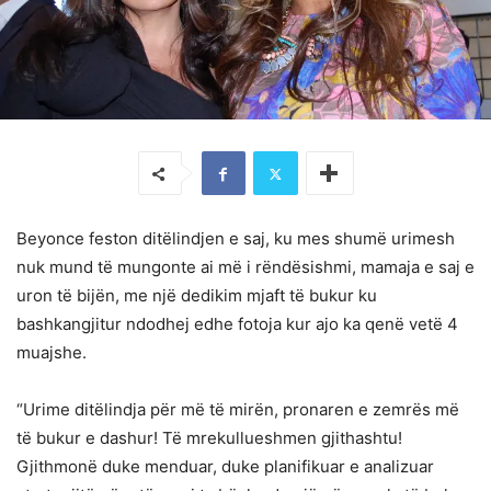
Beyonce feston ditëlindjen e saj, ku mes shumë urimesh
nuk mund të mungonte ai më i rëndësishmi, mamaja e saj e
uron të bijën, me një dedikim mjaft të bukur ku
bashkangjitur ndodhej edhe fotoja kur ajo ka qenë vetë 4
muajshe.
“Urime ditëlindja për më të mirën, pronaren e zemrës më
të bukur e dashur! Të mrekullueshmen gjithashtu!
Gjithmonë duke menduar, duke planifikuar e analizuar