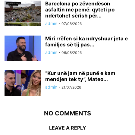
Barcelona po zëvendëson
asfaltin me pemë: qyteti po
ndërtohet sërish për...
admin
-
07/08/2026
Miri rrëfen si ka ndryshuar jeta e
familjes së tij pas...
admin
-
06/08/2026
“Kur unë jam në punë e kam
mendjen tek ty”, Mateo...
admin
-
21/07/2026
NO COMMENTS
LEAVE A REPLY