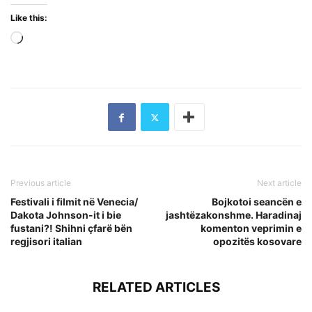
Like this:
Loading…
Previous article
Next article
Festivali i filmit në Venecia/
Bojkotoi seancën e
Dakota Johnson-it i bie
jashtëzakonshme. Haradinaj
fustani?! Shihni çfarë bën
komenton veprimin e
regjisori italian
opozitës kosovare
RELATED ARTICLES