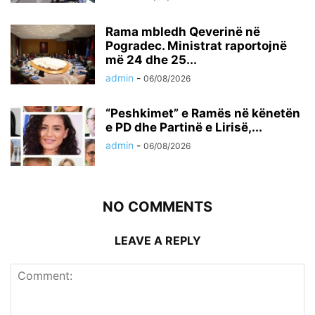
Rama mbledh Qeverinë në
Pogradec. Ministrat raportojnë
më 24 dhe 25...
admin
-
06/08/2026
“Peshkimet” e Ramës në kënetën
e PD dhe Partinë e Lirisë,...
admin
-
06/08/2026
NO COMMENTS
LEAVE A REPLY