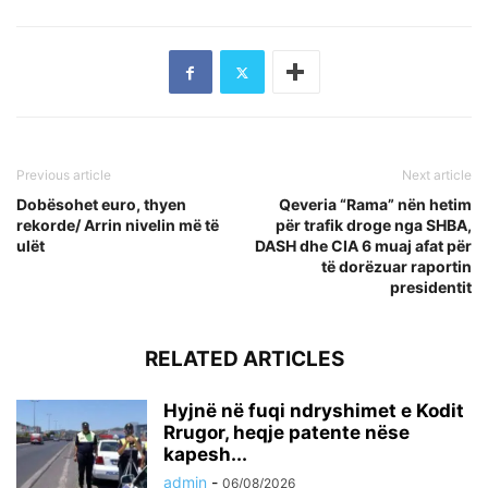
Previous article
Next article
Dobësohet euro, thyen
Qeveria “Rama” nën hetim
rekorde/ Arrin nivelin më të
për trafik droge nga SHBA,
ulët
DASH dhe CIA 6 muaj afat për
të dorëzuar raportin
presidentit
RELATED ARTICLES
Hyjnë në fuqi ndryshimet e Kodit
Rrugor, heqje patente nëse
kapesh...
admin
-
06/08/2026