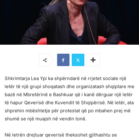
Shkrimtarja Lea Ypi ka shpërndarë në rrjetet sociale një
letër të një grupi shoqatash dhe organizatash shqiptare me
bazë në Mbretërinë e Bashkuar që i kanë dërguar një letër
të hapur Qeverisë dhe Kuvendit të Shqipërisë. Në letër, ata
shprehin mbështetje për protestat që po mbahen prej më
shumë se një muajsh në vendin tonë.
Në letrën drejtuar qeverisë theksohet gjithashtu se