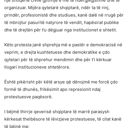
një shoqërie civile gjithnjë e më të ndërgjegjshme dhe të
organizuar. Mijëra qytetarë shqiptarë, ndër ta të rinj,
prindër, profesionistë dhe studiues, kanë dalë në rrugë për
të mbrojtur pasuritë natyrore të vendit, hapësirat publike
dhe të drejtën për t’u dëgjuar nga institucionet e shtetit.
Këto protesta janë shprehja më e pastër e demokracisë në
veprim, e drejta kushtetuese dhe demokratike e çdo
qytetari për të shprehur mendimin dhe për t’i kërkuar
llogari institucioneve shtetërore.
Është pikërisht për këtë arsye që dënojmë me forcë çdo
formë të dhunës, frikësimit apo represionit ndaj
protestuesve paqësorë.
I bëjmë thirrje qeverisë shqiptare të marrë parasysh
kërkesat thelbësore të lëvizjeve protestuese, të cilat kanë
të bëjnë me: