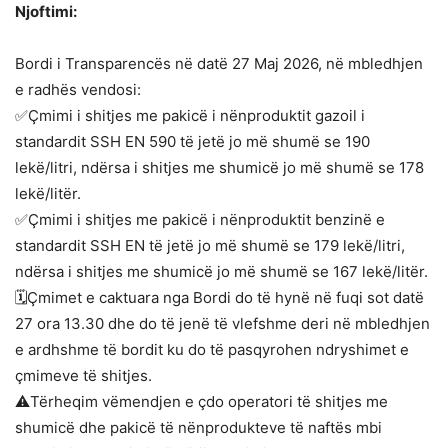
Njoftimi:
Bordi i Transparencës në datë 27 Maj 2026, në mbledhjen
e radhës vendosi:
✅Çmimi i shitjes me pakicë i nënproduktit gazoil i
standardit SSH EN 590 të jetë jo më shumë se 190
lekë/litri, ndërsa i shitjes me shumicë jo më shumë se 178
lekë/litër.
✅Çmimi i shitjes me pakicë i nënproduktit benzinë e
standardit SSH EN të jetë jo më shumë se 179 lekë/litri,
ndërsa i shitjes me shumicë jo më shumë se 167 lekë/litër.
🗓️Çmimet e caktuara nga Bordi do të hynë në fuqi sot datë
27 ora 13.30 dhe do të jenë të vlefshme deri në mbledhjen
e ardhshme të bordit ku do të pasqyrohen ndryshimet e
çmimeve të shitjes.
⚠️Tërheqim vëmendjen e çdo operatori të shitjes me
shumicë dhe pakicë të nënprodukteve të naftës mbi