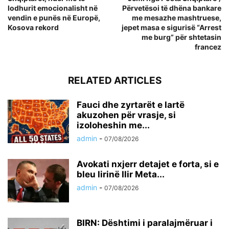
lodhurit emocionalisht në
Përvetësoi të dhëna bankare
vendin e punës në Europë,
me mesazhe mashtruese,
Kosova rekord
jepet masa e sigurisë “Arrest
me burg” për shtetasin
francez
RELATED ARTICLES
Fauci dhe zyrtarët e lartë
akuzohen për vrasje, si
izoloheshin me...
admin
-
07/08/2026
Avokati nxjerr detajet e forta, si e
bleu lirinë Ilir Meta...
admin
-
07/08/2026
BIRN: Dështimi i paralajmëruar i