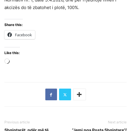
akcizës do të zbatohet i plotë, 100%.
Share this:
Facebook
Like this:
Loading…
Previous article
Next article
Shqiptarët, ndër më të
“Jemi nga Posta Shqiptare”/