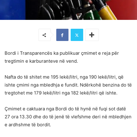
Bordi i Transparencës ka publikuar çmimet e reja për
tregtimin e karburanteve në vend.
Nafta do të shitet me 195 lekë/litri, nga 190 lekë/litri, që
ishte çmimi nga mbledhja e fundit. Ndërkohë benzina do të
tregtohet me 179 lekë/litri nga 182 lekë/litri që ishte.
Çmimet e caktuara nga Bordi do të hynë në fuqi sot datë
27 ora 13.30 dhe do të jenë të vlefshme deri në mbledhjen
e ardhshme të bordit.