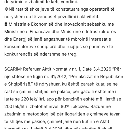
detyrimin e zbatimit të këtij vendimi.
🚫Në rast të shkeljeve të konstatuara nga operatorë të
ndryshëm do të vendoset pezullimi i aktivitetit.
🛢️ Ministria e Ekonomisë dhe Inovacionit sëbashku me
Ministrinë e Financave dhe Ministrinë e Infrastrukturës
dhe Energjisë janë angazhuar të mbrojnë interesat e
konsumatorëve shqiptarë dhe ruajtjes së parimeve të
konkurrencës së ndershme në treg.
SQARIM: Referuar Aktit Normativ nr. 1, Datë 3.4.2026 “Për
një shtesë në ligjin nr. 61/2012, “Për akcizat në Republikën
e Shqipërisë,” të ndryshuar, ku është parashikuar, se në
rast se çmimi i shitjes me pakicë, për gazoili është më i
lartë se 220 lek/litri, apo për benzinën është më i lartë se
200 lek/litri, zbatohet niveli 80% i akcizës. Bazuar në
zbatimin e metodologjisë për llogaritjen e çmimeve tavan
te shitjes me pakice, çmimet janë nën kufirin e Aktit
Normativ nr. 1, datë 3.4.2026, dhe për rrjedhojë niveli i