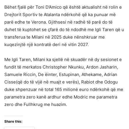
Bëhet fjalë për Toni D’Amico që është aktualisht në rolin e
Drejtorit Sportiv te Atalanta ndërkohë që ka punuar më
parë edhe te Verona. Gjithsesi në radhë të parë do të
duhet të kuptohet se çfarë do të ndodhë me Igli Taren që u
transferua te Milani në 2025 duke nënshkruar me
kuqezinjtë një kontratë deri në vitin 2027.
Me Igli Taren, Milani ka sjellë në skuadër në dy sesionet e
fundit të merkatos Christopher Nkunku, Ardon Jasharin,
Samuele Riccin, De ëinter, Estupinan, Athekame, Adrian
Cisse(që do të vijë në muajt e verës), Rabiot dhe Odogu
duke shpenzuar në total 165 milionë euro ndërkohë që me
parametra zero kanë ardhur edhe Modric me parametra
zero dhe Fullhkrug me huazim.
Share this: