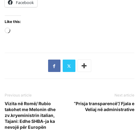
Facebook
Like this:
Loading…
Previous article
Next article
Vizita në Romë/ Rubio
“Prisja transparencë”/ Fjala e
takohet me Melonin dhe
Veliaj në administrative
zv.kryeministrin italian,
Tajani: Edhe SHBA-ja ka
nevojë për Europën