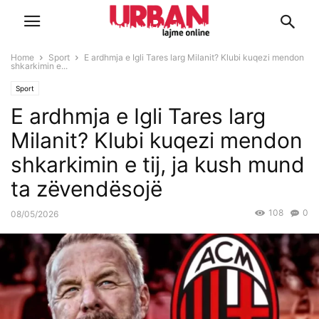
Home
Sport
E ardhmja e Igli Tares larg Milanit? Klubi kuqezi mendon
shkarkimin e...
Sport
E ardhmja e Igli Tares larg
Milanit? Klubi kuqezi mendon
shkarkimin e tij, ja kush mund
ta zëvendësojë
108
0
08/05/2026