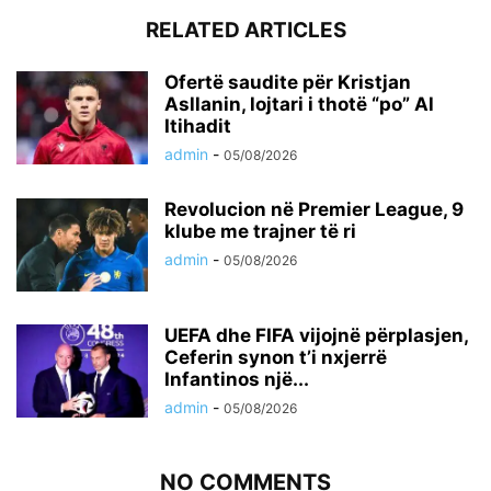
RELATED ARTICLES
Ofertë saudite për Kristjan
Asllanin, lojtari i thotë “po” Al
Itihadit
admin
-
05/08/2026
Revolucion në Premier League, 9
klube me trajner të ri
admin
-
05/08/2026
UEFA dhe FIFA vijojnë përplasjen,
Ceferin synon t’i nxjerrë
Infantinos një...
admin
-
05/08/2026
NO COMMENTS