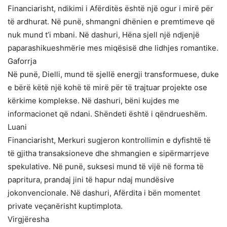
Financiarisht, ndikimi i Afërditës është një ogur i mirë për
të ardhurat. Në punë, shmangni dhënien e premtimeve që
nuk mund t’i mbani. Në dashuri, Hëna sjell një ndjenjë
paparashikueshmërie mes miqësisë dhe lidhjes romantike.
Gaforrja
Në punë, Dielli, mund të sjellë energji transformuese, duke
e bërë këtë një kohë të mirë për të trajtuar projekte ose
kërkime komplekse. Në dashuri, bëni kujdes me
informacionet që ndani. Shëndeti është i qëndrueshëm.
Luani
Financiarisht, Merkuri sugjeron kontrollimin e dyfishtë të
të gjitha transaksioneve dhe shmangien e sipërmarrjeve
spekulative. Në punë, suksesi mund të vijë në forma të
papritura, prandaj jini të hapur ndaj mundësive
jokonvencionale. Në dashuri, Afërdita i bën momentet
private veçanërisht kuptimplota.
Virgjëresha