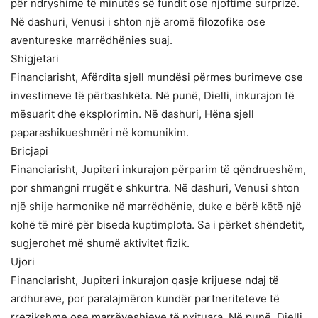
për ndryshime të minutës së fundit ose njoftime surprizë.
Në dashuri, Venusi i shton një aromë filozofike ose
aventureske marrëdhënies suaj.
Shigjetari
Financiarisht, Afërdita sjell mundësi përmes burimeve ose
investimeve të përbashkëta. Në punë, Dielli, inkurajon të
mësuarit dhe eksplorimin. Në dashuri, Hëna sjell
paparashikueshmëri në komunikim.
Bricjapi
Financiarisht, Jupiteri inkurajon përparim të qëndrueshëm,
por shmangni rrugët e shkurtra. Në dashuri, Venusi shton
një shije harmonike në marrëdhënie, duke e bërë këtë një
kohë të mirë për biseda kuptimplota. Sa i përket shëndetit,
sugjerohet më shumë aktivitet fizik.
Ujori
Financiarisht, Jupiteri inkurajon qasje krijuese ndaj të
ardhurave, por paralajmëron kundër partneriteteve të
rrezikshme ose marrëveshjeve të nxituara. Në punë, Dielli,