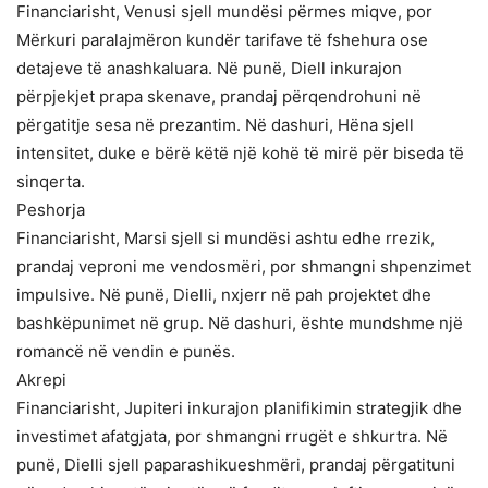
Financiarisht, Venusi sjell mundësi përmes miqve, por
Mërkuri paralajmëron kundër tarifave të fshehura ose
detajeve të anashkaluara. Në punë, Diell inkurajon
përpjekjet prapa skenave, prandaj përqendrohuni në
përgatitje sesa në prezantim. Në dashuri, Hëna sjell
intensitet, duke e bërë këtë një kohë të mirë për biseda të
sinqerta.
Peshorja
Financiarisht, Marsi sjell si mundësi ashtu edhe rrezik,
prandaj veproni me vendosmëri, por shmangni shpenzimet
impulsive. Në punë, Dielli, nxjerr në pah projektet dhe
bashkëpunimet në grup. Në dashuri, ështe mundshme një
romancë në vendin e punës.
Akrepi
Financiarisht, Jupiteri inkurajon planifikimin strategjik dhe
investimet afatgjata, por shmangni rrugët e shkurtra. Në
punë, Dielli sjell paparashikueshmëri, prandaj përgatituni