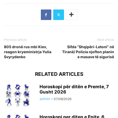
Previous article
Next article
805 dronë rus mbi Kiev,
Sifda “Shqipëri-Letoni” në
reagon kryeministrja Yulia
Tiranë/ Policia njofton planin
Svyrydenko
e masave të sigurisë
RELATED ARTICLES
Horoskopi për ditën e Premte, 7
Gusht 2026
admin
-
07/08/2026
Horoskopi per diten e Enjte, 6