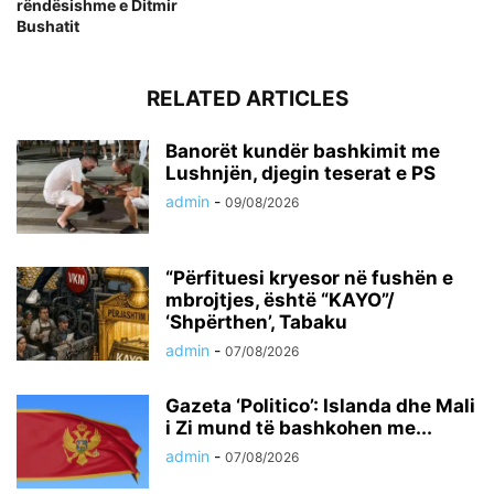
rëndësishme e Ditmir
Bushatit
RELATED ARTICLES
Banorët kundër bashkimit me
Lushnjën, djegin teserat e PS
admin
-
09/08/2026
“Përfituesi kryesor në fushën e
mbrojtjes, është “KAYO”/
‘Shpërthen’, Tabaku
admin
-
07/08/2026
Gazeta ‘Politico’: Islanda dhe Mali
i Zi mund të bashkohen me...
admin
-
07/08/2026