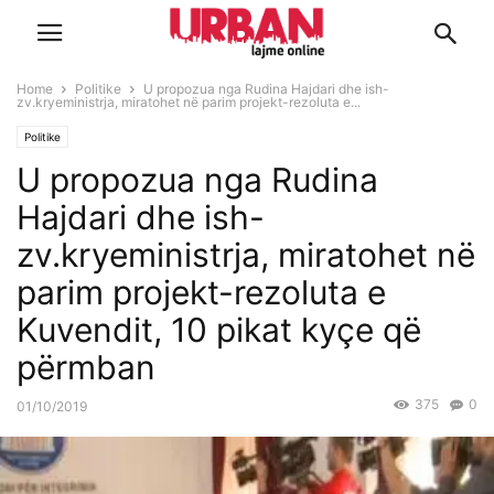
Home
Politike
U propozua nga Rudina Hajdari dhe ish-
zv.kryeministrja, miratohet në parim projekt-rezoluta e...
Politike
U propozua nga Rudina
Hajdari dhe ish-
zv.kryeministrja, miratohet në
parim projekt-rezoluta e
Kuvendit, 10 pikat kyçe që
përmban
375
0
01/10/2019