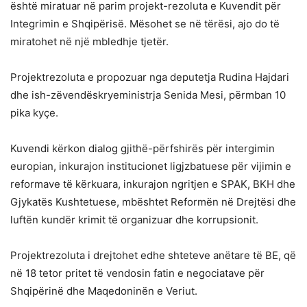
është miratuar në parim projekt-rezoluta e Kuvendit për
Integrimin e Shqipërisë. Mësohet se në tërësi, ajo do të
miratohet në një mbledhje tjetër.
Projektrezoluta e propozuar nga deputetja Rudina Hajdari
dhe ish-zëvendëskryeministrja Senida Mesi, përmban 10
pika kyçe.
Kuvendi kërkon dialog gjithë-përfshirës për intergimin
europian, inkurajon institucionet ligjzbatuese për vijimin e
reformave të kërkuara, inkurajon ngritjen e SPAK, BKH dhe
Gjykatës Kushtetuese, mbështet Reformën në Drejtësi dhe
luftën kundër krimit të organizuar dhe korrupsionit.
Projektrezoluta i drejtohet edhe shteteve anëtare të BE, që
në 18 tetor pritet të vendosin fatin e negociatave për
Shqipërinë dhe Maqedoninën e Veriut.