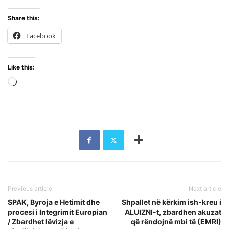
Share this:
Facebook
Like this:
Loading…
Previous article
Next article
SPAK, Byroja e Hetimit dhe
Shpallet në kërkim ish-kreu i
procesi i Integrimit Europian
ALUIZNI-t, zbardhen akuzat
/ Zbardhet lëvizja e
që rëndojnë mbi të (EMRI)