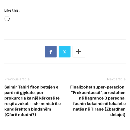
Like this:
Loading…
Previous article
Next article
Saimir Tahiri fiton betejën e
Finalizohet super-peracioni
parë në gjykatë, por
“Frekuentuesit”, arrestohen
prokuroria ka një kërkesë të
në flagrancë 3 persona,
re që avokati i ish-ministrit e
fusnin kokainë në lokalet e
kundërshton bindshëm
natës në Tiranë (Zbardhen
(Çfarë ndodhi?)
detajet)