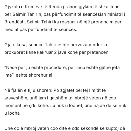
Gjykata e Krimeve të Rënda pranon gjykim të shkurtuar
për Saimir Tahirin, pas përfundimit të seancësish ministri i
Brendësh, Saimir Tahiri ka reaguar në një prononcim për
mediat pas përfundimit të seancës.
Gjate kesaj seance Tahiri eshte nervozuar ndersa
prokuoret kane kekruar 2 jave kohe per pretencen.
“Nëse për ju është procedurë, për mua është gjithë jeta
ime”, eshte shprehur ai.
Në fjalën e tij u shpreh: Po zgjatet përtej limitit të
arsyeshëm, unë jam i gatshëm ta mbrojë veten në çdo
moment në çdo kohë. Ju nuk u lodhet, unë hajde de se nuk
u lodha
Unë do e mbroj veten cdo ditë e cdo sekondë se kuptoj që