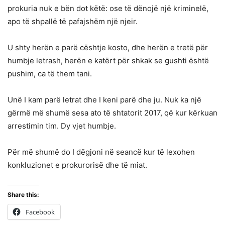
prokuria nuk e bën dot këtë: ose të dënojë një kriminelë,
apo të shpallë të pafajshëm një njeir.
U shty herën e parë cështje kosto, dhe herën e tretë për
humbje letrash, herën e katërt për shkak se gushti është
pushim, ca të them tani.
Unë I kam parë letrat dhe I keni parë dhe ju. Nuk ka një
gërmë më shumë sesa ato të shtatorit 2017, që kur kërkuan
arrestimin tim. Dy vjet humbje.
Për më shumë do I dëgjoni në seancë kur të lexohen
konkluzionet e prokurorisë dhe të miat.
Share this:
Facebook