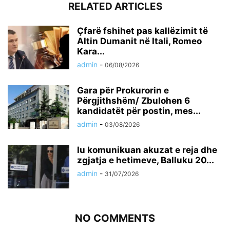
RELATED ARTICLES
Çfarë fshihet pas kallëzimit të
Altin Dumanit në Itali, Romeo
Kara...
admin
-
06/08/2026
Gara për Prokurorin e
Përgjithshëm/ Zbulohen 6
kandidatët për postin, mes...
admin
-
03/08/2026
Iu komunikuan akuzat e reja dhe
zgjatja e hetimeve, Balluku 20...
admin
-
31/07/2026
NO COMMENTS