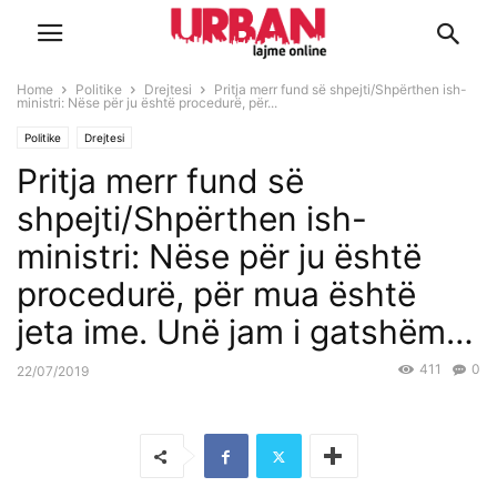
Home
Politike
Drejtesi
Pritja merr fund së shpejti/Shpërthen ish-
ministri: Nëse për ju është procedurë, për...
Politike
Drejtesi
Pritja merr fund së
shpejti/Shpërthen ish-
ministri: Nëse për ju është
procedurë, për mua është
jeta ime. Unë jam i gatshëm…
411
0
22/07/2019