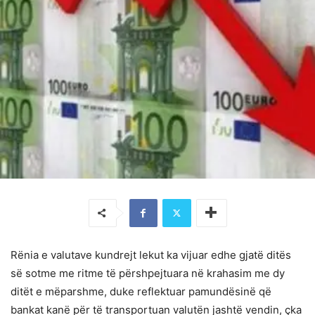
Rënia e valutave kundrejt lekut ka vijuar edhe gjatë ditës
së sotme me ritme të përshpejtuara në krahasim me dy
ditët e mëparshme, duke reflektuar pamundësinë që
bankat kanë për të transportuan valutën jashtë vendin, çka