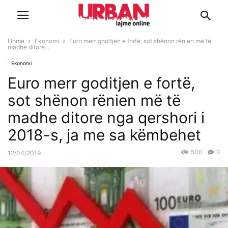
Home
Ekonomi
Euro merr goditjen e fortë, sot shënon rënien më të
madhe ditore...
Ekonomi
Euro merr goditjen e fortë,
sot shënon rënien më të
madhe ditore nga qershori i
2018-s, ja me sa këmbehet
500
0
12/04/2019