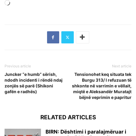
Loading…
Previous article
Next article
Juncker “e humb” sërish,
Tensionohet keq situata tek
ndodh incidenti i rëndë ndaj
Burgu 313/ I refuzuan të
zonjës së parë (Shikoni
shkonte në varrimin e vëllait,
gafën e radhës)
miqtë e Aleksandër Muratajt
bëjnë veprimin e papritur
RELATED ARTICLES
BIRN: Dështimi i paralajmëruar i