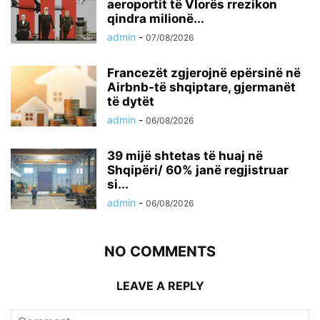
aeroportit të Vlorës rrezikon
qindra milionë...
admin
-
07/08/2026
Francezët zgjerojnë epërsinë në
Airbnb-të shqiptare, gjermanët
të dytët
admin
-
06/08/2026
39 mijë shtetas të huaj në
Shqipëri/ 60% janë regjistruar
si...
admin
-
06/08/2026
NO COMMENTS
LEAVE A REPLY