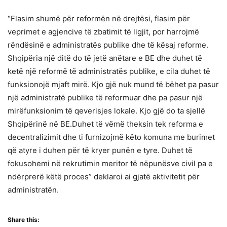
“Flasim shumë për reformën në drejtësi, flasim për
veprimet e agjencive të zbatimit të ligjit, por harrojmë
rëndësinë e administratës publike dhe të kësaj reforme.
Shqipëria një ditë do të jetë anëtare e BE dhe duhet të
ketë një reformë të administratës publike, e cila duhet të
funksionojë mjaft mirë. Kjo gjë nuk mund të bëhet pa pasur
një administratë publike të reformuar dhe pa pasur një
mirëfunksionim të qeverisjes lokale. Kjo gjë do ta sjellë
Shqipërinë në BE.Duhet të vëmë theksin tek reforma e
decentralizimit dhe ti furnizojmë këto komuna me burimet
që atyre i duhen për të kryer punën e tyre. Duhet të
fokusohemi në rekrutimin meritor të nëpunësve civil pa e
ndërprerë këtë proces” deklaroi ai gjatë aktivitetit për
administratën.
Share this: