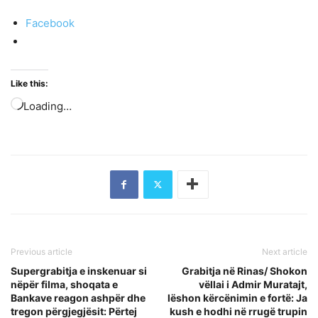
Facebook
Like this:
Loading…
Previous article
Next article
Supergrabitja e inskenuar si
Grabitja në Rinas/ Shokon
nëpër filma, shoqata e
vëllai i Admir Muratajt,
Bankave reagon ashpër dhe
lëshon kërcënimin e fortë: Ja
tregon përgjegjësit: Përtej
kush e hodhi në rrugë trupin