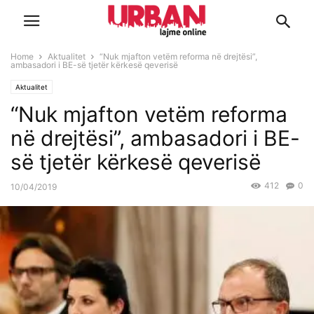
Home
Aktualitet
“Nuk mjafton vetëm reforma në drejtësi”,
ambasadori i BE-së tjetër kërkesë qeverisë
Aktualitet
“Nuk mjafton vetëm reforma
në drejtësi”, ambasadori i BE-
së tjetër kërkesë qeverisë
412
0
10/04/2019