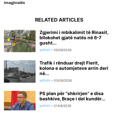
imagjinatës
RELATED ARTICLES
Zgjerimi i mbikalimit të Rinasit,
bllokohet gjatë natës në 6-7
gusht...
admin
-
05/08/2026
Trafik i rënduar drejt Fierit,
kolona e automjeteve arrin deri
në...
admin
-
03/08/2026
PS plan për “shkrirjen” e disa
bashkive, Braçe i del kundër...
admin
-
01/08/2026