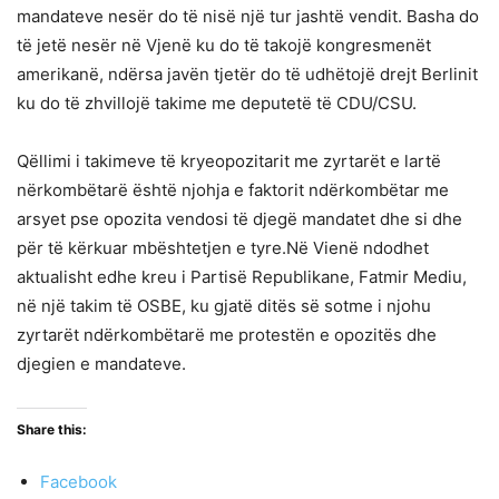
mandateve nesër do të nisë një tur jashtë vendit. Basha do
të jetë nesër në Vjenë ku do të takojë kongresmenët
amerikanë, ndërsa javën tjetër do të udhëtojë drejt Berlinit
ku do të zhvillojë takime me deputetë të CDU/CSU.
Qëllimi i takimeve të kryeopozitarit me zyrtarët e lartë
nërkombëtarë është njohja e faktorit ndërkombëtar me
arsyet pse opozita vendosi të djegë mandatet dhe si dhe
për të kërkuar mbështetjen e tyre.Në Vienë ndodhet
aktualisht edhe kreu i Partisë Republikane, Fatmir Mediu,
në një takim të OSBE, ku gjatë ditës së sotme i njohu
zyrtarët ndërkombëtarë me protestën e opozitës dhe
djegien e mandateve.
Share this:
Facebook