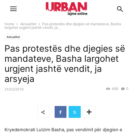
Home
Aktualitet
Pas protestës dhe djegies së mandateve, Basha
largohet urgjent jashtë vendit, ja...
Aktualitet
Pas protestës dhe djegies së
mandateve, Basha largohet
urgjent jashtë vendit, ja
arsyeja
469
0
21/02/2019
Kryedemokrati Lulzim Basha, pas vendimit për djegien e