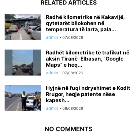
RELATED ARTICLES
Radhë kilometrike në Kakavijë,
qytetarët bllokohen në
temperatura të larta, pala...
admin
-
07/08/2026
Radhët kilometrike të trafikut në
aksin Tiranë–Elbasan, “Google
Maps” e heq...
admin
-
07/08/2026
Hyjnë në fuqi ndryshimet e Kodit
Rrugor, heqje patente nëse
kapesh...
admin
-
06/08/2026
NO COMMENTS