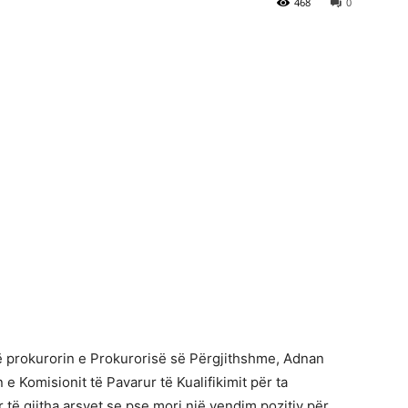
468
0
ë prokurorin e Prokurorisë së Përgjithshme, Adnan
 Komisionit të Pavarur të Kualifikimit për ta
 të gjitha arsyet se pse mori një vendim pozitiv për