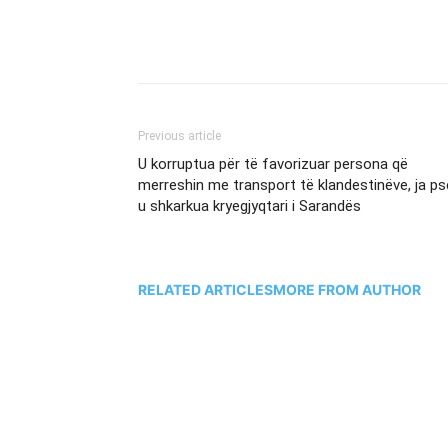
Previous article
U korruptua për të favorizuar persona që
merreshin me transport të klandestinëve, ja ps
u shkarkua kryegjyqtari i Sarandës
RELATED ARTICLES
MORE FROM AUTHOR