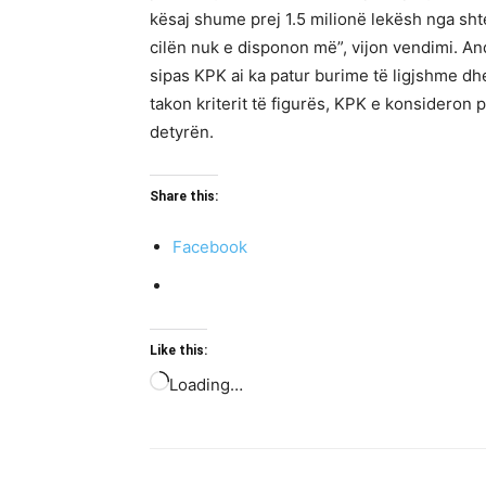
kësaj shume prej 1.5 milionë lekësh nga shte
cilën nuk e disponon më”, vijon vendimi. A
sipas KPK ai ka patur burime të ligjshme dhe
takon kriterit të figurës, KPK e konsideron 
detyrën.
Share this:
Facebook
Like this:
Loading…