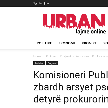
Sign in / Join
URBAN
Lajme
POLITIKE
EKONOMI
KRONIKE
SO
Home
Politike
Drejtesi
Komisioneri Publik e ank
Politike
Drejtesi
Komisioneri Publ
zbardh arsyet ps
detyrë prokurori