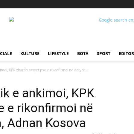
CIALE
KULTURE
LIFESTYLE
BOTA
SPORT
EDITOR
imoi, KPK zbardh arsyet pse e rikonfirmoi në detyrë...
ik e ankimoi, KPK
e e rikonfirmoi në
n, Adnan Kosova