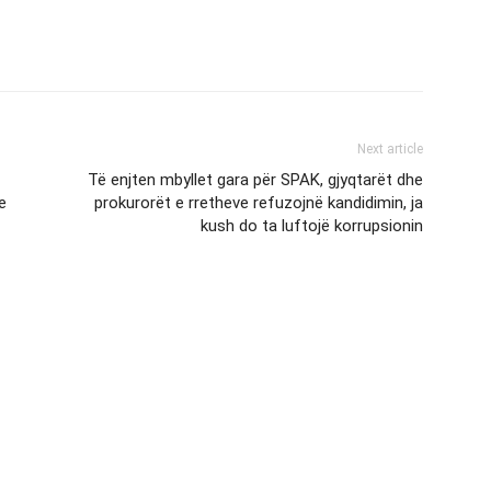
Next article
Të enjten mbyllet gara për SPAK, gjyqtarët dhe
e
prokurorët e rretheve refuzojnë kandidimin, ja
kush do ta luftojë korrupsionin