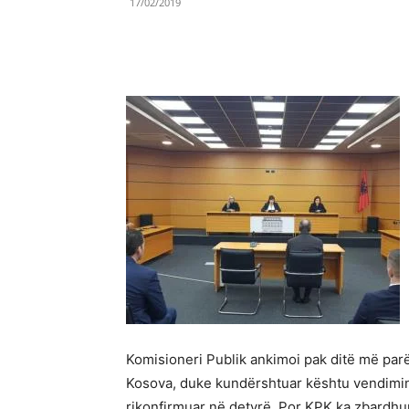
17/02/2019
Share
Komisioneri Publik ankimoi pak ditë më par
Kosova, duke kundërshtuar kështu vendimin e
rikonfirmuar në detyrë. Por KPK ka zbardhur