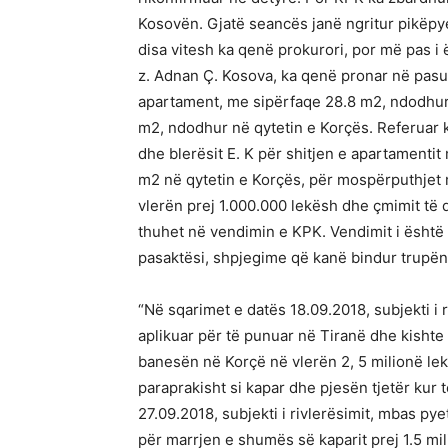
Kosovën. Gjatë seancës janë ngritur pikëpyet
disa vitesh ka qenë prokurori, por më pas i 
z. Adnan Ç. Kosova, ka qenë pronar në pasur
apartament, me sipërfaqe 28.8 m2, ndodhur 
m2, ndodhur në qytetin e Korçës. Referuar 
dhe blerësit E. K për shitjen e apartament
m2 në qytetin e Korçës, për mospërputhjet m
vlerën prej 1.000.000 lekësh dhe çmimit të d
thuhet në vendimin e KPK. Vendimit i është
pasaktësi, shpjegime që kanë bindur trupën
“Në sqarimet e datës 18.09.2018, subjekti i r
aplikuar për të punuar në Tiranë dhe kishte
banesën në Korçë në vlerën 2, 5 milionë lekë
paraprakisht si kapar dhe pjesën tjetër kur t
27.09.2018, subjekti i rivlerësimit, mbas p
për marrjen e shumës së kaparit prej 1.5 mil