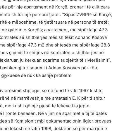
je për një apartament në Korçë, pronar i të cilit para
është shitur një personi tjetër. “Sipas ZVRPP-së Korçë,
itë e mëposhtme, të tjetërsuara në persona të tretë:
në qytetin e Korçës; apartament, me sipërfaqe 47.3
kontratës së shitblerjes mes shitësit Adnand Kosova
it me sipërfaqe 47.3 m2 dhe shtesës me sipërfaqe 28.8
es çmimit të shitjes në kontratën e shitblerjes në
eklaruar, ju kërkuan sqarime subjektit të rivlerësimit”,
 bashkëngjitur sqarimi i Adnan Kosovës për këto
 gjykuese se nuk ka asnjë problem.
ivlerësimit shpjegoi se në fund të vitit 1997 kishte
 rënë në marrëveshje me shtetasin E. K për ti shitur
, me kusht që një pjesë të lekëve t’ia jepte
ë lironte banesën. Në vijim në sqarimet e tij të datës
yetjes së Komisionit mbi dokumentacionin ligjor provues
ionë lekësh në vitin 1998, deklaron se për marrjen e