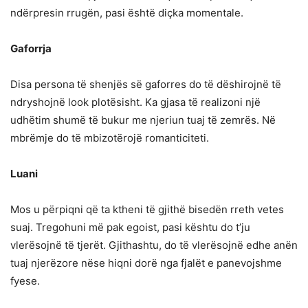
ndërpresin rrugën, pasi është diçka momentale.
Gaforrja
Disa persona të shenjës së gaforres do të dëshirojnë të
ndryshojnë look plotësisht. Ka gjasa të realizoni një
udhëtim shumë të bukur me njeriun tuaj të zemrës. Në
mbrëmje do të mbizotërojë romanticiteti.
Luani
Mos u përpiqni që ta ktheni të gjithë bisedën rreth vetes
suaj. Tregohuni më pak egoist, pasi kështu do t’ju
vlerësojnë të tjerët. Gjithashtu, do të vlerësojnë edhe anën
tuaj njerëzore nëse hiqni dorë nga fjalët e panevojshme
fyese.