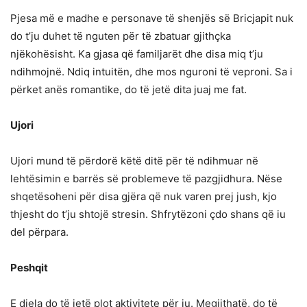
Pjesa më e madhe e personave të shenjës së Bricjapit nuk
do t’ju duhet të nguten për të zbatuar gjithçka
njëkohësisht. Ka gjasa që familjarët dhe disa miq t’ju
ndihmojnë. Ndiq intuitën, dhe mos nguroni të veproni. Sa i
përket anës romantike, do të jetë dita juaj me fat.
Ujori
Ujori mund të përdorë këtë ditë për të ndihmuar në
lehtësimin e barrës së problemeve të pazgjidhura. Nëse
shqetësoheni për disa gjëra që nuk varen prej jush, kjo
thjesht do t’ju shtojë stresin. Shfrytëzoni çdo shans që iu
del përpara.
Peshqit
E diela do të jetë plot aktivitete për ju. Megjithatë, do të