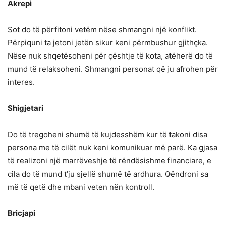
Akrepi
Sot do të përfitoni vetëm nëse shmangni një konflikt.
Përpiquni ta jetoni jetën sikur keni përmbushur gjithçka.
Nëse nuk shqetësoheni për çështje të kota, atëherë do të
mund të relaksoheni. Shmangni personat që ju afrohen për
interes.
Shigjetari
Do të tregoheni shumë të kujdesshëm kur të takoni disa
persona me të cilët nuk keni komunikuar më parë. Ka gjasa
të realizoni një marrëveshje të rëndësishme financiare, e
cila do të mund t’ju sjellë shumë të ardhura. Qëndroni sa
më të qetë dhe mbani veten nën kontroll.
Bricjapi