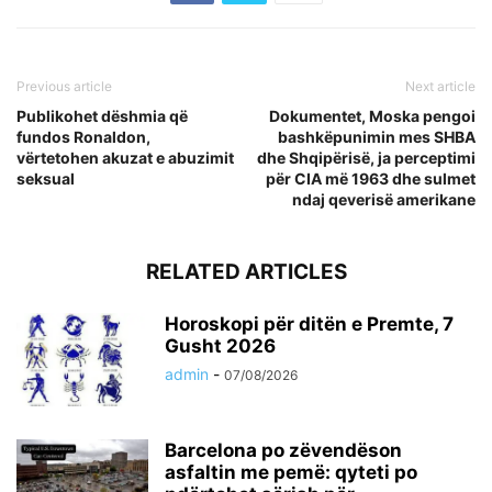
Previous article
Next article
Publikohet dëshmia që
Dokumentet, Moska pengoi
fundos Ronaldon,
bashkëpunimin mes SHBA
vërtetohen akuzat e abuzimit
dhe Shqipërisë, ja perceptimi
seksual
për CIA më 1963 dhe sulmet
ndaj qeverisë amerikane
RELATED ARTICLES
Horoskopi për ditën e Premte, 7
Gusht 2026
admin
-
07/08/2026
Barcelona po zëvendëson
asfaltin me pemë: qyteti po