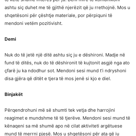
ashtu siç duhet me të gjithë njerëzit që ju rrethojnë. Mos u
shqetësoni për çështje materiale, por përpiquni të
mendoni vetëm pozitivisht.
Demi
Nuk do të jetë një ditë ashtu siç ju e dëshironi. Madje në
fund të ditës, nuk do të dëshironit të kujtonit asgjë nga ato
çfarë ju ka ndodhur sot. Mendoni sesi mund t’i ndryshoni
disa gjëra që ditët e tjera të mos jenë si kjo e diel.
Binjakët
Përqendrohuni më së shumti tek vetja dhe harrojini
reagimet e mundshme të të tjerëve. Mendoni sesi mund të
kënaqeni sa më shumë apo në cilat aktiviteti argëtuese
mund të merrni pjesë. Mos u shqetësoni për ata që iu