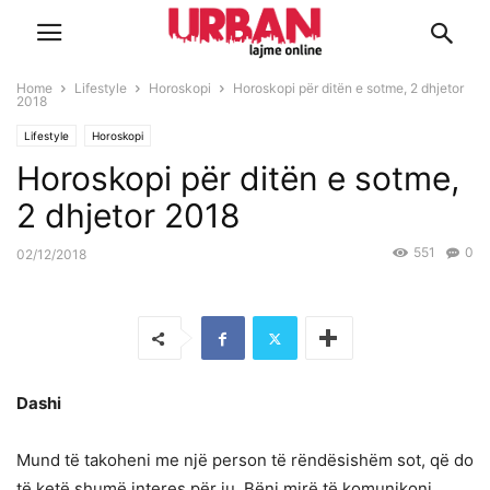
Home
Lifestyle
Horoskopi
Horoskopi për ditën e sotme, 2 dhjetor
2018
Lifestyle
Horoskopi
Horoskopi për ditën e sotme,
2 dhjetor 2018
551
0
02/12/2018
Dashi
Mund të takoheni me një person të rëndësishëm sot, që do
të ketë shumë interes për ju. Bëni mirë të komunikoni