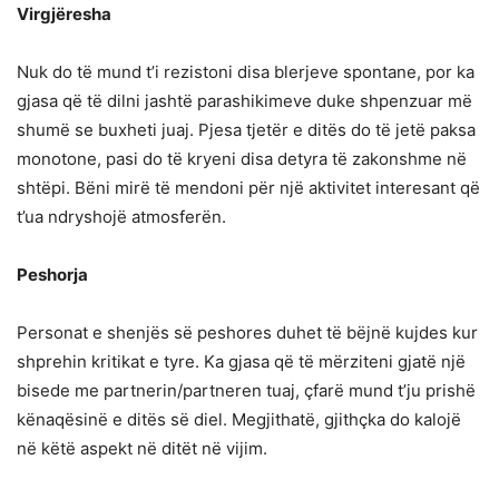
Virgjëresha
Nuk do të mund t’i rezistoni disa blerjeve spontane, por ka
gjasa që të dilni jashtë parashikimeve duke shpenzuar më
shumë se buxheti juaj. Pjesa tjetër e ditës do të jetë paksa
monotone, pasi do të kryeni disa detyra të zakonshme në
shtëpi. Bëni mirë të mendoni për një aktivitet interesant që
t’ua ndryshojë atmosferën.
Peshorja
Personat e shenjës së peshores duhet të bëjnë kujdes kur
shprehin kritikat e tyre. Ka gjasa që të mërziteni gjatë një
bisede me partnerin/partneren tuaj, çfarë mund t’ju prishë
kënaqësinë e ditës së diel. Megjithatë, gjithçka do kalojë
në këtë aspekt në ditët në vijim.