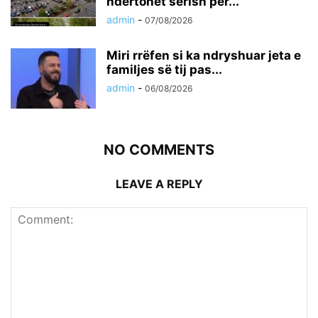
ndërtohet sërish për...
admin
-
07/08/2026
Miri rrëfen si ka ndryshuar jeta e
familjes së tij pas...
admin
-
06/08/2026
NO COMMENTS
LEAVE A REPLY