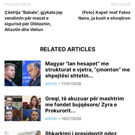
Previous article
Next article
Çështja “Babale”, gjykata jep
(Foto) Kapet ‘mat’ Fatos
vendimin për masat e
Nano, ja kush e shoqëron
sigurisë për Olldashin,
Alizotin dhe Veliun
RELATED ARTICLES
Magyar “lan hesapet” me
strukturat e vjetra, “çmonton” me
shpejtësi shtetin...
admin
-
17/07/2026
Greqi, të akuzuar për mashtrim
me fondet bujqësore/ Zyra e
Prokurorit...
admin
-
16/07/2026
Shkarkimi i presidentit ndez