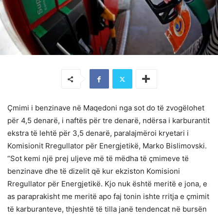
Çmimi i benzinave në Maqedoni nga sot do të zvogëlohet
për 4,5 denarë, i naftës për tre denarë, ndërsa i karburantit
ekstra të lehtë për 3,5 denarë, paralajmëroi kryetari i
Komisionit Rregullator për Energjetikë, Marko Bislimovski.
“Sot kemi një prej uljeve më të mëdha të çmimeve të
benzinave dhe të dizelit që kur ekziston Komisioni
Rregullator për Energjetikë. Kjo nuk është meritë e jona, e
as paraprakisht me meritë apo faj tonin ishte rritja e çmimit
të karburanteve, thjeshtë të tilla janë tendencat në bursën