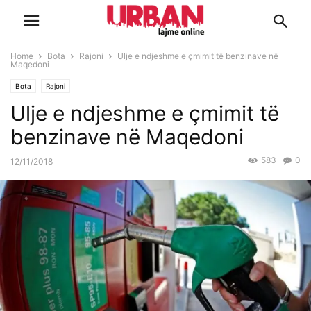
Home
Bota
Rajoni
Ulje e ndjeshme e çmimit të benzinave në
Maqedoni
Bota
Rajoni
Ulje e ndjeshme e çmimit të
benzinave në Maqedoni
583
0
12/11/2018