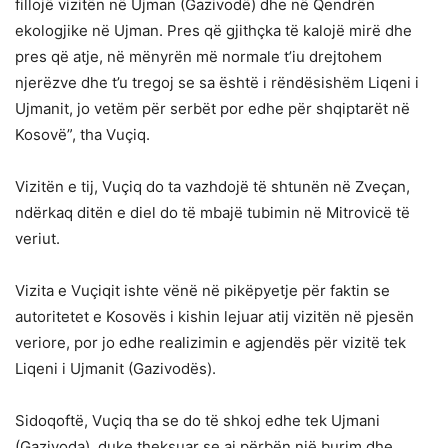
fillojë vizitën në Ujman (Gazivodë) dhe në Qendrën
ekologjike në Ujman. Pres që gjithçka të kalojë mirë dhe
pres që atje, në mënyrën më normale t’iu drejtohem
njerëzve dhe t’u tregoj se sa është i rëndësishëm Liqeni i
Ujmanit, jo vetëm për serbët por edhe për shqiptarët në
Kosovë”, tha Vuçiq.
Vizitën e tij, Vuçiq do ta vazhdojë të shtunën në Zveçan,
ndërkaq ditën e diel do të mbajë tubimin në Mitrovicë të
veriut.
Vizita e Vuçiqit ishte vënë në pikëpyetje për faktin se
autoritetet e Kosovës i kishin lejuar atij vizitën në pjesën
veriore, por jo edhe realizimin e agjendës për vizitë tek
Liqeni i Ujmanit (Gazivodës).
Sidoqoftë, Vuçiq tha se do të shkoj edhe tek Ujmani
(Gazivoda), duke theksuar se ai përbën një burim dhe