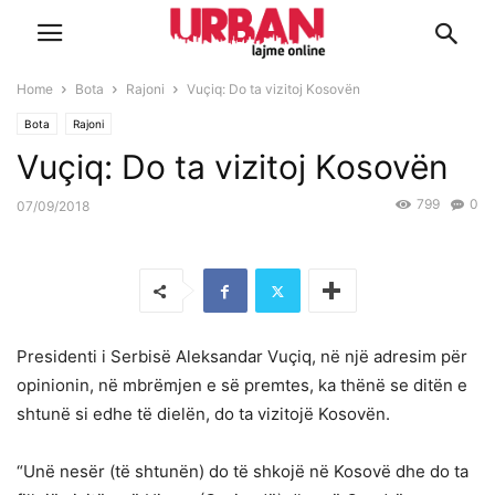
Home
Bota
Rajoni
Vuçiq: Do ta vizitoj Kosovën
Bota
Rajoni
Vuçiq: Do ta vizitoj Kosovën
799
0
07/09/2018
Presidenti i Serbisë Aleksandar Vuçiq, në një adresim për
opinionin, në mbrëmjen e së premtes, ka thënë se ditën e
shtunë si edhe të dielën, do ta vizitojë Kosovën.
“Unë nesër (të shtunën) do të shkojë në Kosovë dhe do ta