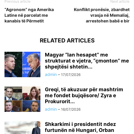
Previous article
Next article
“Agronom” nga Amerika
Konflikt pronësie, zbardhet
Latine në parcelat me
vrasja në Memaliaj,
kanabis të Përmetit
arrestohen babë e bir
RELATED ARTICLES
Magyar “lan hesapet” me
strukturat e vjetra, “çmonton” me
shpejtësi shtetin...
admin
-
17/07/2026
Greqi, të akuzuar për mashtrim
me fondet bujqësore/ Zyra e
Prokurorit...
admin
-
16/07/2026
Shkarkimi i presidentit ndez
furtunën në Hungari, Orban