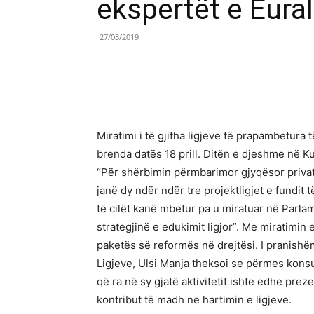
ekspertët e Eural
27/03/2019
Share
Miratimi i të gjitha ligjeve të prapambetura 
brenda datës 18 prill. Ditën e djeshme në Ku
“Për shërbimin përmbarimor gjyqësor privat”
janë dy ndër ndër tre projektligjet e fundit 
të cilët kanë mbetur pa u miratuar në Parlame
strategjinë e edukimit ligjor”. Me miratimin e
paketës së reformës në drejtësi. I pranishëm
Ligjeve, Ulsi Manja theksoi se përmes konsult
që ra në sy gjatë aktivitetit ishte edhe prez
kontribut të madh ne hartimin e ligjeve.