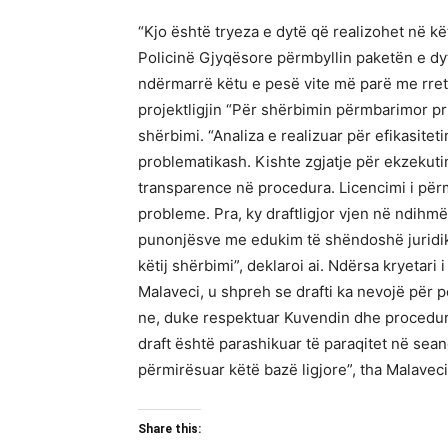
“Kjo është tryeza e dytë që realizohet në kët
Policinë Gjyqësore përmbyllin paketën e dyt
ndërmarrë këtu e pesë vite më parë me rreth
projektligjin “Për shërbimin përmbarimor priv
shërbimi. “Analiza e realizuar për efikasiteti
problematikash. Kishte zgjatje për ekzekut
transparence në procedura. Licencimi i përm
probleme. Pra, ky draftligjor vjen në ndihmë
punonjësve me edukim të shëndoshë juridik, 
këtij shërbimi”, deklaroi ai. Ndërsa kryeta
Malaveci, u shpreh se drafti ka nevojë për 
ne, duke respektuar Kuvendin dhe procedurat 
draft është parashikuar të paraqitet në sea
përmirësuar këtë bazë ligjore”, tha Malavec
Share this: