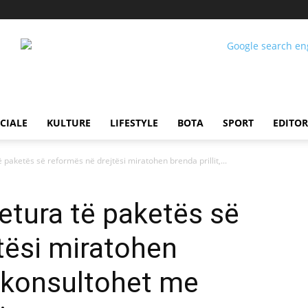
CIALE
KULTURE
LIFESTYLE
BOTA
SPORT
EDITOR
 paketës së reformës në drejtësi miratohen brenda prillit,...
etura të paketës së
tësi miratohen
S konsultohet me