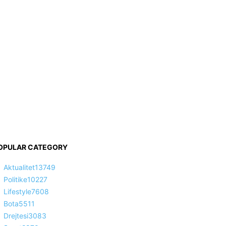
OPULAR CATEGORY
Aktualitet
13749
Politike
10227
Lifestyle
7608
Bota
5511
Drejtesi
3083