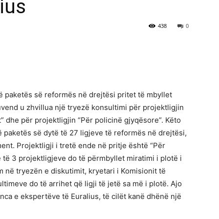
ius
438
0
të paketës së reformës në drejtësi pritet të mbyllet
vend u zhvillua një tryezë konsultimi për projektligjin
 dhe për projektligjin “Për policinë gjyqësore”. Këto
të paketës së dytë të 27 ligjeve të reformës në drejtësi,
nt. Projektligji i tretë ende në pritje është “Për
 të 3 projektligjeve do të përmbyllet miratimi i plotë i
 në tryezën e diskutimit, kryetari i Komisionit të
imeve do të arrihet që ligji të jetë sa më i plotë. Ajo
enca e ekspertëve të Euralius, të cilët kanë dhënë një