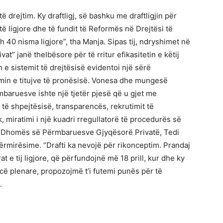
ë drejtim. Ky draftligj, së bashku me draftligjin për
ë ligjore dhe të fundit të Reformës në Drejtësi të
 40 nisma ligjore”, tha Manja. Sipas tij, ndryshimet në
at” janë thelbësore për të rritur efikasitetin e këtij
n e sistemit të drejtësisë evidentoi një sërë
imin e titujve të pronësisë. Vonesa dhe mungesë
baruesve ishte një tjetër pjesë që u gjet me
 të shpejtësisë, transparencës, rekrutimit të
miratimi i një kuadri rregullatorë të procedurës së
ri i Dhomës së Përmbaruesve Gjyqësorë Privatë, Tedi
përmirësime. “Drafti ka nevojë për rikonceptim. Prandaj
e tij ligjore, që përfundojnë më 18 prill, kur dhe ky
ncë plenare, propozojmë t’i futemi punës për të
i.