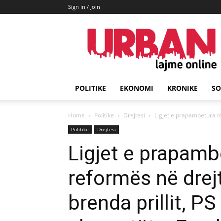
Sign in / Join
URBAN
Lajme
POLITIKE
EKONOMI
KRONIKE
SO
Home
Politike
Drejtesi
Ligjet e prapambetura të
Politike
Drejtesi
Ligjet e prapamb
reformës në drej
brenda prillit, P