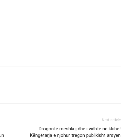
Next article
Drogonte meshkuj dhe i vidhte në klube!
eun
Këngëtarja e njohur tregon publikisht arsyen