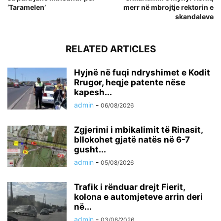
‘Taramelen’
merr në mbrojtje rektorin e
skandaleve
RELATED ARTICLES
Hyjnë në fuqi ndryshimet e Kodit
Rrugor, heqje patente nëse
kapesh...
admin
-
06/08/2026
Zgjerimi i mbikalimit të Rinasit,
bllokohet gjatë natës në 6-7
gusht...
admin
-
05/08/2026
Trafik i rënduar drejt Fierit,
kolona e automjeteve arrin deri
në...
admin
-
03/08/2026