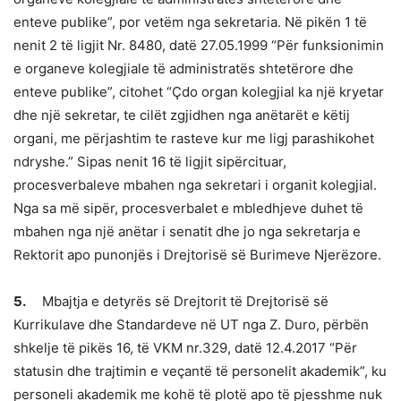
enteve publike”, por vetëm nga sekretaria. Në pikën 1 të
nenit 2 të ligjit Nr. 8480, datë 27.05.1999 “Për funksionimin
e organeve kolegjiale të administratës shtetërore dhe
enteve publike”, citohet “Çdo organ kolegjial ka një kryetar
dhe një sekretar, te cilët zgjidhen nga anëtarët e këtij
organi, me përjashtim te rasteve kur me ligj parashikohet
ndryshe.” Sipas nenit 16 të ligjit sipërcituar,
procesverbaleve mbahen nga sekretari i organit kolegjial.
Nga sa më sipër, procesverbalet e mbledhjeve duhet të
mbahen nga një anëtar i senatit dhe jo nga sekretarja e
Rektorit apo punonjës i Drejtorisë së Burimeve Njerëzore.
5.
Mbajtja e detyrës së Drejtorit të Drejtorisë së
Kurrikulave dhe Standardeve në UT nga Z. Duro, përbën
shkelje të pikës 16, të VKM nr.329, datë 12.4.2017 “Për
statusin dhe trajtimin e veçantë të personelit akademik”, ku
personeli akademik me kohë të plotë apo të pjesshme nuk