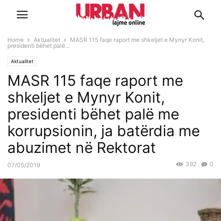
Home
Aktualitet
MASR 115 faqe raport me shkeljet e Mynyr Konit,
presidenti bëhet palë...
Aktualitet
MASR 115 faqe raport me
shkeljet e Mynyr Konit,
presidenti bëhet palë me
korrupsionin, ja batërdia me
abuzimet në Rektorat
392
0
07/05/2019