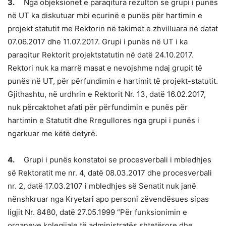
3.
Nga objeksionet e paraqitura rezulton se grupi i punës
në UT ka diskutuar mbi ecurinë e punës për hartimin e
projekt statutit me Rektorin në takimet e zhvilluara në datat
07.06.2017 dhe 11.07.2017. Grupi i punës në UT i ka
paraqitur Rektorit projektstatutin në datë 24.10.2017.
Rektori nuk ka marrë masat e nevojshme ndaj grupit të
punës në UT, për përfundimin e hartimit të projekt-statutit.
Gjithashtu, në urdhrin e Rektorit Nr. 13, datë 16.02.2017,
nuk përcaktohet afati për përfundimin e punës për
hartimin e Statutit dhe Rregullores nga grupi i punës i
ngarkuar me këtë detyrë.
4.
Grupi i punës konstatoi se procesverbali i mbledhjes
së Rektoratit me nr. 4, datë 08.03.2017 dhe procesverbali
nr. 2, datë 17.03.2107 i mbledhjes së Senatit nuk janë
nënshkruar nga Kryetari apo personi zëvendësues sipas
ligjit Nr. 8480, datë 27.05.1999 “Për funksionimin e
organeve kolegjiale të administratës shtetërore dhe