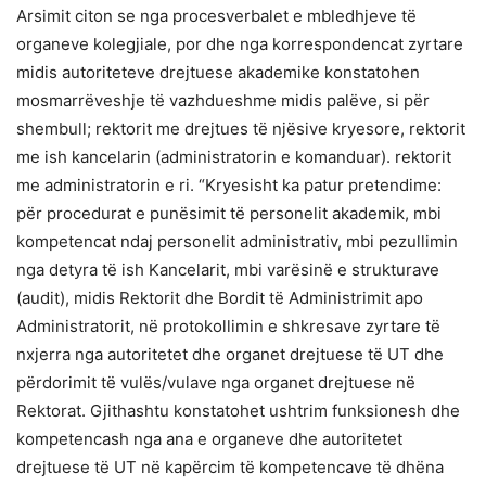
Arsimit citon se nga procesverbalet e mbledhjeve të
organeve kolegjiale, por dhe nga korrespondencat zyrtare
midis autoriteteve drejtuese akademike konstatohen
mosmarrëveshje të vazhdueshme midis palëve, si për
shembull; rektorit me drejtues të njësive kryesore, rektorit
me ish kancelarin (administratorin e komanduar). rektorit
me administratorin e ri. “Kryesisht ka patur pretendime:
për procedurat e punësimit të personelit akademik, mbi
kompetencat ndaj personelit administrativ, mbi pezullimin
nga detyra të ish Kancelarit, mbi varësinë e strukturave
(audit), midis Rektorit dhe Bordit të Administrimit apo
Administratorit, në protokollimin e shkresave zyrtare të
nxjerra nga autoritetet dhe organet drejtuese të UT dhe
përdorimit të vulës/vulave nga organet drejtuese në
Rektorat. Gjithashtu konstatohet ushtrim funksionesh dhe
kompetencash nga ana e organeve dhe autoritetet
drejtuese të UT në kapërcim të kompetencave të dhëna