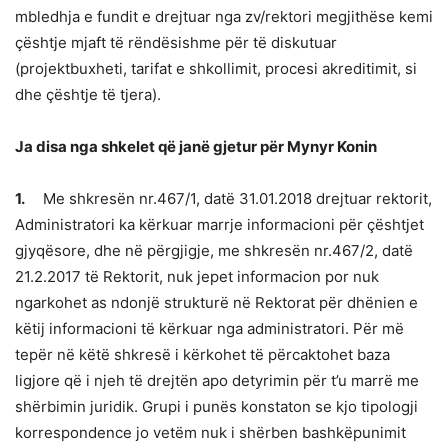
mbledhja e fundit e drejtuar nga zv/rektori megjithëse kemi
çështje mjaft të rëndësishme për të diskutuar
(projektbuxheti, tarifat e shkollimit, procesi akreditimit, si
dhe çështje të tjera).
Ja disa nga shkelet që janë gjetur për Mynyr Konin
1.
Me shkresën nr.467/1, datë 31.01.2018 drejtuar rektorit,
Administratori ka kërkuar marrje informacioni për çështjet
gjyqësore, dhe në përgjigje, me shkresën nr.467/2, datë
21.2.2017 të Rektorit, nuk jepet informacion por nuk
ngarkohet as ndonjë strukturë në Rektorat për dhënien e
këtij informacioni të kërkuar nga administratori. Për më
tepër në këtë shkresë i kërkohet të përcaktohet baza
ligjore që i njeh të drejtën apo detyrimin për t’u marrë me
shërbimin juridik. Grupi i punës konstaton se kjo tipologji
korrespondence jo vetëm nuk i shërben bashkëpunimit