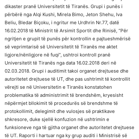
dikaster pranë Universitetit të Tiranës. Grupi i punës i
përbërë nga Alqi Kushi, Mirela Bimo, Jeton Shehu, Iva
Beliu, Bledar Biçoku, i ngritur me Urdhrin Nr.77, datë
16.02.2018 të Ministrit të Arsimit Sportit dhe Rinisë, “Për
ngritjen e grupit të punës për kontrollin e pajtueshmërisë
së veprimtarisë së Universitetit të Tiranës me aktet
ligjore/nënligjore në fuqi”, ushtroi kontroll pranë
Universitetit të Tiranës nga data 16.02.2018 deri në
02.03.2018. Grupi i auditimit takoi organet drejtuese dhe
autoritetet drejtuese të UT, dhe pas ushtrimit të kontrollit
vërejti se në Universitetin e Tiranës konstatohen
problematika të administrimit të brendshëm, kryesisht
nëpërmjet bllokimit të procedurës së brendshme të
protokollimit, delegimit dhe vulosjes së praktikave
shkresore, duke sjellë konfuzion në ushtrimin e
funksioneve nga të gjitha organet dhe autoritetet drejtuese
të UT. Raporti i hartuar nga ky grup auditi i Ministrisë së