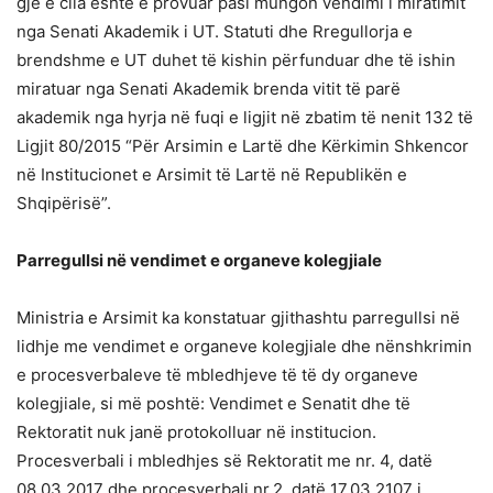
gjë e cila është e provuar pasi mungon vendimi i miratimit
nga Senati Akademik i UT. Statuti dhe Rregullorja e
brendshme e UT duhet të kishin përfunduar dhe të ishin
miratuar nga Senati Akademik brenda vitit të parë
akademik nga hyrja në fuqi e ligjit në zbatim të nenit 132 të
Ligjit 80/2015 “Për Arsimin e Lartë dhe Kërkimin Shkencor
në Institucionet e Arsimit të Lartë në Republikën e
Shqipërisë”.
Parregullsi në vendimet e organeve kolegjiale
Ministria e Arsimit ka konstatuar gjithashtu parregullsi në
lidhje me vendimet e organeve kolegjiale dhe nënshkrimin
e procesverbaleve të mbledhjeve të të dy organeve
kolegjiale, si më poshtë: Vendimet e Senatit dhe të
Rektoratit nuk janë protokolluar në institucion.
Procesverbali i mbledhjes së Rektoratit me nr. 4, datë
08.03.2017 dhe procesverbali nr.2, datë 17.03.2107 i