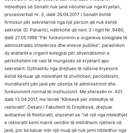
mbledhjes së Senatit nuk janë nënshkruar nga Kryetari,
procesverbali nr. 3, datë 26.04.2017 i Senatit është
firmosur për sekretarinë nga një person që nuk është
sekretar (D. Panariti), ndërkohë që neni 3 i ligjit Nr. 8480,
datë 27.05.1999 “Për funksionimin e organeve kolegjiale të
administratës shtetërore dhe enteve publike”, parashikon
dy anëtarët e organit kolegjial për zëvendësimin e
përkohshëm në rast të mungesës së kryetarit apo
sekretarit. Gjithashtu nga drejtues të njësive kryesore
është kërkuar që mbledhjet të zhvillohen, periodikisht,
mundësisht çdo javë për çështje të administrimit dhe
funksionimit normal të institucionit. Me shkresën nr. 401.
datë 13.04.2017, me lëndë “Kërkesë për mbledhje të
rektoratit”, Dekani i Fakultetit të Drejtësisë, drejtuar
anëtarëve të Rektoratit, shprehet se “në një nga mbledhjet
e rektoratit kemi marrë vendim të mblidhemi njëherë në
javë, por ka kaluar mbi një muaj që nuk jemi mbledhur nga