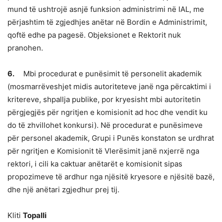
mund të ushtrojë asnjë funksion administrimi në IAL, me
përjashtim të zgjedhjes anëtar në Bordin e Administrimit,
qoftë edhe pa pagesë. Objeksionet e Rektorit nuk
pranohen.
6.
Mbi procedurat e punësimit të personelit akademik
(mosmarrëveshjet midis autoriteteve janë nga përcaktimi i
kritereve, shpallja publike, por kryesisht mbi autoritetin
përgjegjës për ngritjen e komisionit ad hoc dhe vendit ku
do të zhvillohet konkursi). Në procedurat e punësimeve
për personel akademik, Grupi i Punës konstaton se urdhrat
për ngritjen e Komisionit të Vlerësimit janë nxjerrë nga
rektori, i cili ka caktuar anëtarët e komisionit sipas
propozimeve të ardhur nga njësitë kryesore e njësitë bazë,
dhe një anëtari zgjedhur prej tij.
Kliti
Topalli