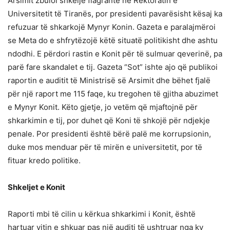
Arsimit zbuloi shkelje flagrante në Rektoratin e
Universitetit të Tiranës, por presidenti pavarësisht kësaj ka
refuzuar të shkarkojë Mynyr Konin. Gazeta e paralajmëroi
se Meta do e shfrytëzojë këtë situatë politikisht dhe ashtu
ndodhi. E përdori rastin e Konit për të sulmuar qeverinë, pa
parë fare skandalet e tij. Gazeta “Sot” ishte ajo që publikoi
raportin e auditit të Ministrisë së Arsimit dhe bëhet fjalë
për një raport me 115 faqe, ku tregohen të gjitha abuzimet
e Mynyr Konit. Këto gjetje, jo vetëm që mjaftojnë për
shkarkimin e tij, por duhet që Koni të shkojë për ndjekje
penale. Por presidenti është bërë palë me korrupsionin,
duke mos menduar për të mirën e universitetit, por të
fituar kredo politike.
Shkeljet e Konit
Raporti mbi të cilin u kërkua shkarkimi i Konit, është
hartuar vitin e shkuar pas një auditi të ushtruar nga ky