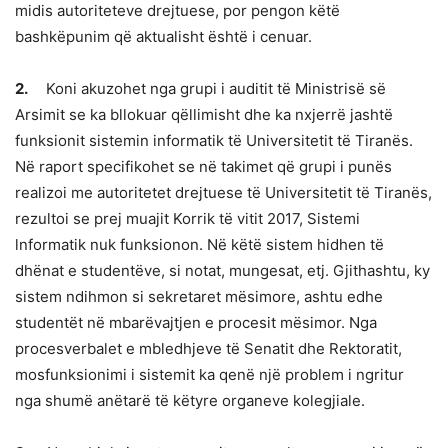
midis autoriteteve drejtuese, por pengon këtë
bashkëpunim që aktualisht është i cenuar.
2.
Koni akuzohet nga grupi i auditit të Ministrisë së
Arsimit se ka bllokuar qëllimisht dhe ka nxjerrë jashtë
funksionit sistemin informatik të Universitetit të Tiranës.
Në raport specifikohet se në takimet që grupi i punës
realizoi me autoritetet drejtuese të Universitetit të Tiranës,
rezultoi se prej muajit Korrik të vitit 2017, Sistemi
lnformatik nuk funksionon. Në këtë sistem hidhen të
dhënat e studentëve, si notat, mungesat, etj. Gjithashtu, ky
sistem ndihmon si sekretaret mësimore, ashtu edhe
studentët në mbarëvajtjen e procesit mësimor. Nga
procesverbalet e mbledhjeve të Senatit dhe Rektoratit,
mosfunksionimi i sistemit ka qenë një problem i ngritur
nga shumë anëtarë të këtyre organeve kolegjiale.