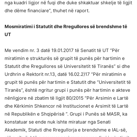
nga kuadri ligjor në fuqi dhe duke shkaktuar shkelje të ligjit
dhe dëme financiare”, thuhet në raport.
Mosmiratimi i Statutit dhe Rregullores së brendshme të
UT
Me vendim nr. 3 datë 19.01.2017 të Senatit të UT “Për
miratimin e strukturës së grupit të punës për hartimin e
Statutit dhe Rregullores së Universitetit të Tiranës” si dhe
Urdhrin e Rektorit nr.13, datë 16.02.2)17 “Për miratimin e
grupit të punës për hartimin e Statutit dhe “Universitetit të
Tiranës”, është ngritur grupi i punës për hartimin e akteve
nënligjore në zbatim të ligjit 80/2015 “Për Arsimin e Lartë
dhe Kërkimin Shkencor në Institucionet e Arsimit të Lartë
në Republikën e Shqipërisë ”. Grupi i Punës së MASR, ka
konstatuar se ende nuk ishte miratuar nga Senati
Akademik, Statuti dhe Rregullorja e brendshme e IAL-së,