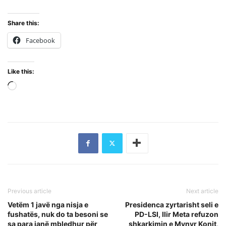
Share this:
Facebook
Like this:
Loading…
Previous article
Next article
Vetëm 1 javë nga nisja e
Presidenca zyrtarisht seli e
fushatës, nuk do ta besoni se
PD-LSI, Ilir Meta refuzon
sa para janë mbledhur për
shkarkimin e Mynyr Konit,